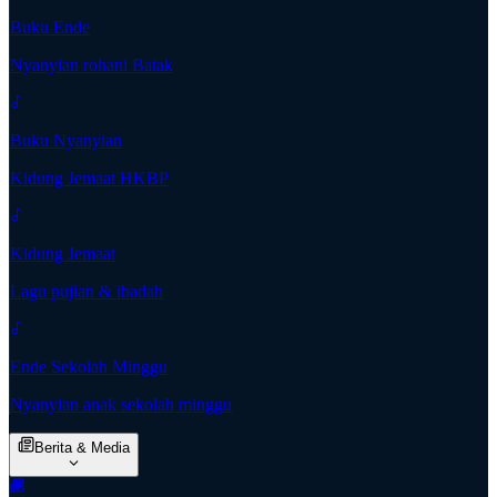
Buku Ende
Nyanyian rohani Batak
Buku Nyanyian
Kidung Jemaat HKBP
Kidung Jemaat
Lagu pujian & ibadah
Ende Sekolah Minggu
Nyanyian anak sekolah minggu
Berita & Media