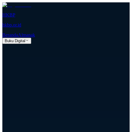
HKBP
hkbp.or.id
Beranda
Almanak
Buku Digital