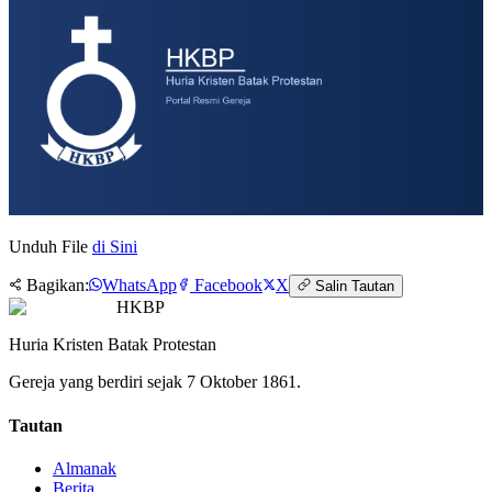
Unduh File
di Sini
Bagikan:
WhatsApp
Facebook
X
Salin Tautan
HKBP
Huria Kristen Batak Protestan
Gereja yang berdiri sejak 7 Oktober 1861.
Tautan
Almanak
Berita