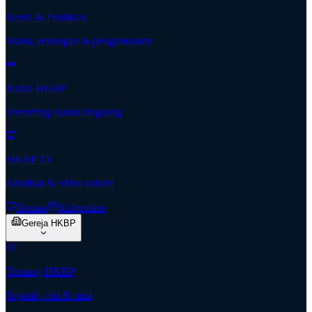
Berita & Publikasi
Warta, renungan & pengumuman
Radio HKBP
Streaming siaran langsung
HKBP TV
Khotbah & video rohani
Donasi
Kolportase
Gereja HKBP
Tentang HKBP
Sejarah, visi & misi