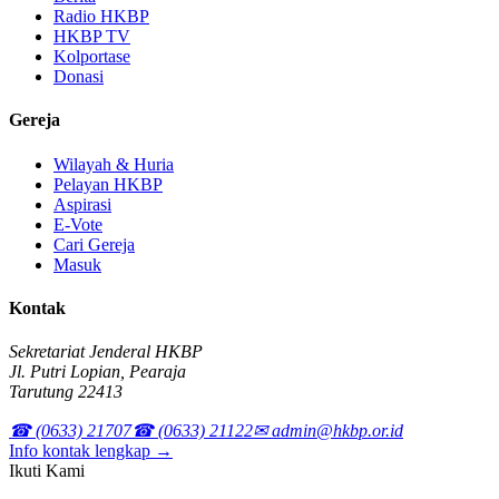
Radio HKBP
HKBP TV
Kolportase
Donasi
Gereja
Wilayah & Huria
Pelayan HKBP
Aspirasi
E-Vote
Cari Gereja
Masuk
Kontak
Sekretariat Jenderal HKBP
Jl. Putri Lopian, Pearaja
Tarutung 22413
☎ (0633) 21707
☎ (0633) 21122
✉ admin@hkbp.or.id
Info kontak lengkap →
Ikuti Kami