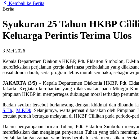
Kembali ke Berita
Berita
Syukuran 25 Tahun HKBP Cilil
Keluarga Perintis Terima Ulos
3 Mei 2026
Kepala Departemen Diakonia HKBP, Pdt. Eldarton Simbolon, D.Min.
merefleksikan perjalanan gereja dari masa peribadahan yang dilaksan
sosial donor darah, serta program tebus murah sembako, sebagai wuju
JAKARTA (3/5)
– Kepala Departemen Diakonia HKBP, Pdt. Eldar
Jakarta. Kegiatan kerohanian yang dilaksanakan pada Minggu Kanta
pimpinan HKBP ini mempertegas dukungan moral terhadap pertumbuhan
Ibadah syukur tersebut berlangsung dengan khidmat dan dipandu la
S.Th
.,
M.P.Dk
. Selanjutnya, warta jemaat dibacakan oleh Pimpinan
tercatat pernah bertugas melayani di HKBP Cililitan pada periode-pe
Dalam penyampaian firman Tuhan, Pdt. Eldarton Simbolon menyoro
merefleksikan dan mengingat penyertaan Tuhan yang telah memimpin 
tengah tantangan zaman yang terus berubah, serta memastikan gereja