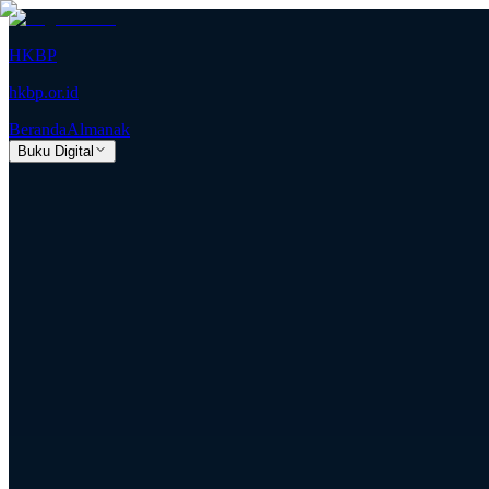
HKBP
hkbp.or.id
Beranda
Almanak
Buku Digital