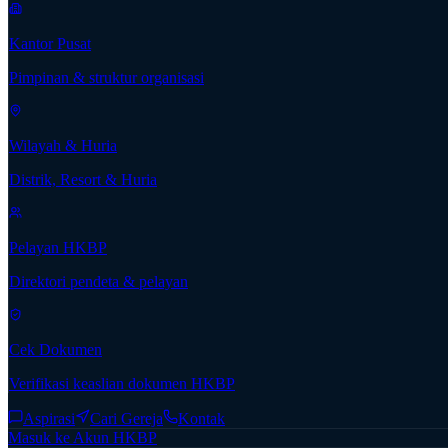
Kantor Pusat
Pimpinan & struktur organisasi
Wilayah & Huria
Distrik, Resort & Huria
Pelayan HKBP
Direktori pendeta & pelayan
Cek Dokumen
Verifikasi keaslian dokumen HKBP
Aspirasi
Cari Gereja
Kontak
Masuk ke Akun HKBP