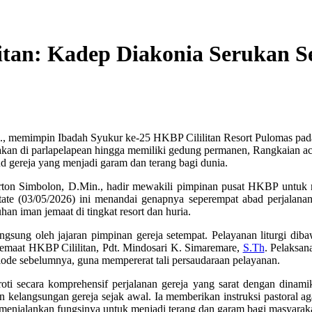
itan: Kadep Diakonia Serukan S
, memimpin Ibadah Syukur ke-25 HKBP Cililitan Resort Pulomas pad
akan di parlapelapean hingga memiliki gedung permanen, Rangkaian acar
d gereja yang menjadi garam dan terang bagi dunia.
ton Simbolon, D.Min., hadir mewakili pimpinan pusat HKBP untuk 
te (03/05/2026) ini menandai genapnya seperempat abad perjalanan 
 iman jemaat di tingkat resort dan huria.
ngsung oleh jajaran pimpinan gereja setempat. Pelayanan liturgi di
 Jemaat HKBP Cililitan, Pdt. Mindosari K. Simaremare,
S.Th
. Pelaksan
riode sebelumnya, guna mempererat tali persaudaraan pelayanan.
ti secara komprehensif perjalanan gereja yang sarat dengan dinam
kelangsungan gereja sejak awal. Ia memberikan instruksi pastoral aga
 menjalankan fungsinya untuk menjadi terang dan garam bagi masyaraka