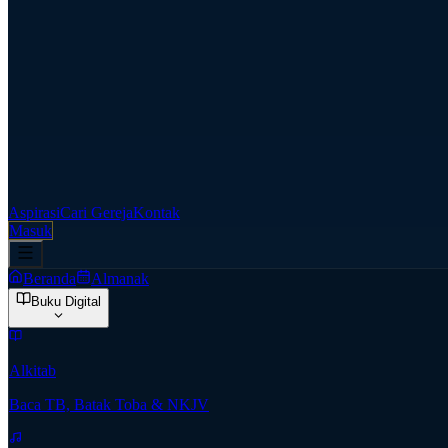
Aspirasi
Cari Gereja
Kontak
Masuk
Beranda
Almanak
Buku Digital
Alkitab
Baca TB, Batak Toba & NKJV