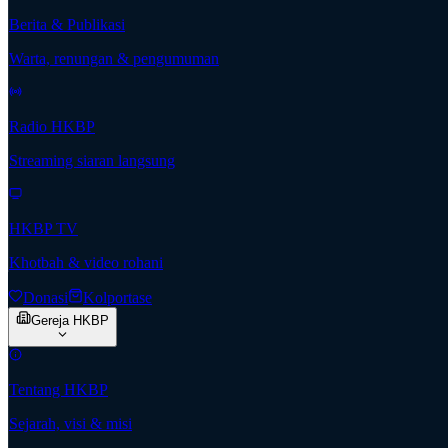
Berita & Publikasi
Warta, renungan & pengumuman
Radio HKBP
Streaming siaran langsung
HKBP TV
Khotbah & video rohani
Donasi
Kolportase
Gereja HKBP
Tentang HKBP
Sejarah, visi & misi