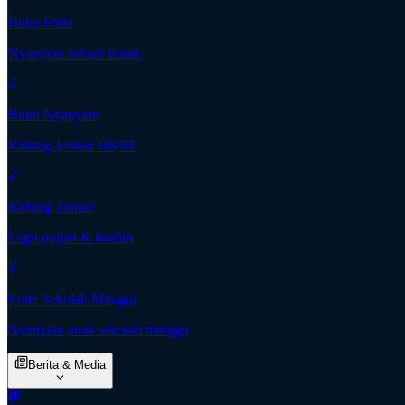
Buku Ende
Nyanyian rohani Batak
Buku Nyanyian
Kidung Jemaat HKBP
Kidung Jemaat
Lagu pujian & ibadah
Ende Sekolah Minggu
Nyanyian anak sekolah minggu
Berita & Media