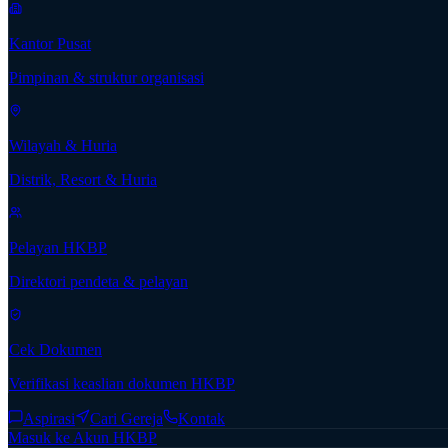
Kantor Pusat
Pimpinan & struktur organisasi
Wilayah & Huria
Distrik, Resort & Huria
Pelayan HKBP
Direktori pendeta & pelayan
Cek Dokumen
Verifikasi keaslian dokumen HKBP
Aspirasi
Cari Gereja
Kontak
Masuk ke Akun HKBP