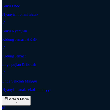
Buku Ende
Nyanyian rohani Batak
Buku Nyanyian
Kidung Jemaat HKBP
Kidung Jemaat
Lagu pujian & ibadah
Ende Sekolah Minggu
Nyanyian anak sekolah minggu
Berita & Media