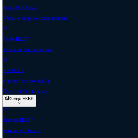
Berita & Publikasi
Warta, renungan & pengumuman
Radio HKBP
Streaming siaran langsung
HKBP TV
Khotbah & video rohani
Donasi
Kolportase
Gereja HKBP
Tentang HKBP
Sejarah, visi & misi