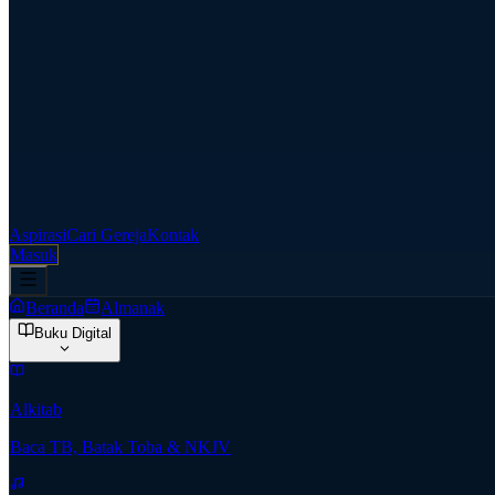
Aspirasi
Cari Gereja
Kontak
Masuk
Beranda
Almanak
Buku Digital
Alkitab
Baca TB, Batak Toba & NKJV