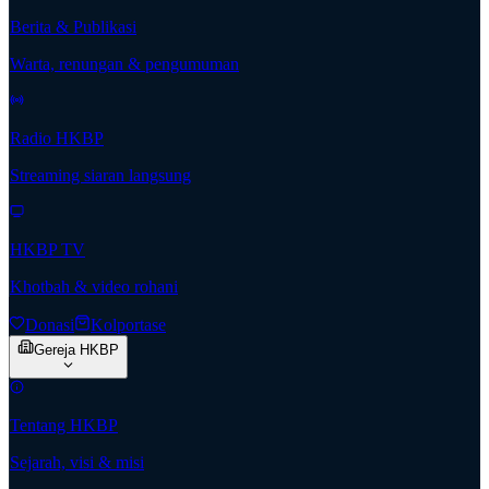
Berita & Publikasi
Warta, renungan & pengumuman
Radio HKBP
Streaming siaran langsung
HKBP TV
Khotbah & video rohani
Donasi
Kolportase
Gereja HKBP
Tentang HKBP
Sejarah, visi & misi