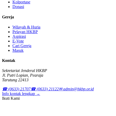
Kolportase
Donasi
Gereja
Wilayah & Huria
Pelayan HKBP
Aspirasi
E-Vote
Cari Gereja
Masuk
Kontak
Sekretariat Jenderal HKBP
Jl. Putri Lopian, Pearaja
Tarutung 22413
☎ (0633) 21707
☎ (0633) 21122
✉ admin@hkbp.or.id
Info kontak lengkap →
Ikuti Kami