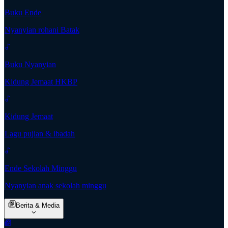
Buku Ende
Nyanyian rohani Batak
Buku Nyanyian
Kidung Jemaat HKBP
Kidung Jemaat
Lagu pujian & ibadah
Ende Sekolah Minggu
Nyanyian anak sekolah minggu
Berita & Media