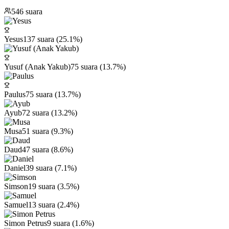
546
suara
Yesus
137
suara (
25.1
%)
Yusuf (Anak Yakub)
75
suara (
13.7
%)
Paulus
75
suara (
13.7
%)
Ayub
72
suara (
13.2
%)
Musa
51
suara (
9.3
%)
Daud
47
suara (
8.6
%)
Daniel
39
suara (
7.1
%)
Simson
19
suara (
3.5
%)
Samuel
13
suara (
2.4
%)
Simon Petrus
9
suara (
1.6
%)