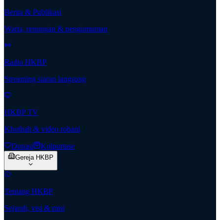
Berita & Publikasi
Warta, renungan & pengumuman
Radio HKBP
Streaming siaran langsung
HKBP TV
Khotbah & video rohani
Donasi
Kolportase
Gereja HKBP
Tentang HKBP
Sejarah, visi & misi