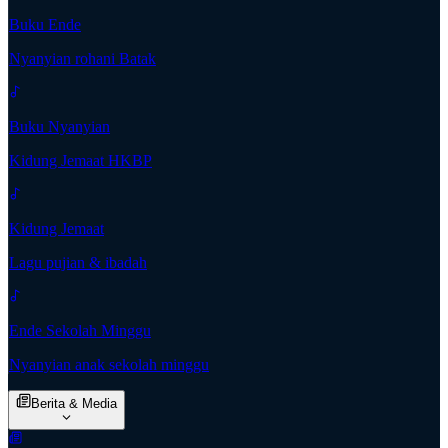
Buku Ende
Nyanyian rohani Batak
Buku Nyanyian
Kidung Jemaat HKBP
Kidung Jemaat
Lagu pujian & ibadah
Ende Sekolah Minggu
Nyanyian anak sekolah minggu
Berita & Media