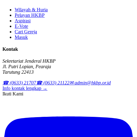
Wilayah & Huria
Pelayan HKBP
Aspirasi
E-Vote
Cari Gereja
Masuk
Kontak
Sekretariat Jenderal HKBP
Jl. Putri Lopian, Pearaja
Tarutung 22413
☎ (0633) 21707
☎ (0633) 21122
✉ admin@hkbp.or.id
Info kontak lengkap →
Ikuti Kami