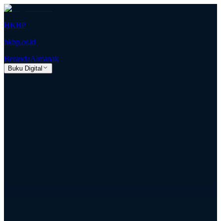
HKBP
hkbp.or.id
Beranda
Almanak
Buku Digital