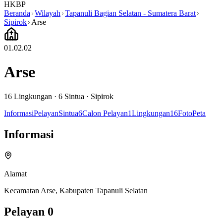
HKBP
Beranda
Wilayah
Tapanuli Bagian Selatan - Sumatera Barat
Sipirok
Arse
01.02.02
Arse
16
Lingkungan ·
6
Sintua
·
Sipirok
Informasi
Pelayan
Sintua
6
Calon Pelayan
1
Lingkungan
16
Foto
Peta
Informasi
Alamat
Kecamatan Arse, Kabupaten Tapanuli Selatan
Pelayan
0