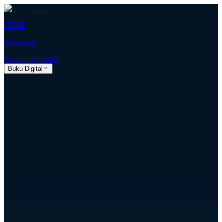
HKBP
hkbp.or.id
Beranda
Almanak
Buku Digital