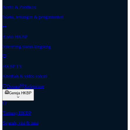
Berita & Publikasi
Warta, renungan & pengumuman
Radio HKBP
Streaming siaran langsung
HKBP TV
Khotbah & video rohani
Donasi
Kolportase
Gereja HKBP
Tentang HKBP
Sejarah, visi & misi