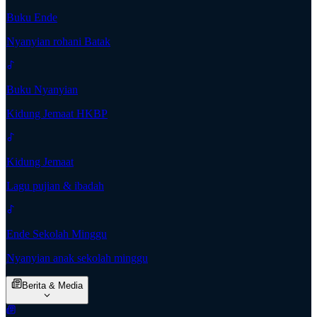
Buku Ende
Nyanyian rohani Batak
Buku Nyanyian
Kidung Jemaat HKBP
Kidung Jemaat
Lagu pujian & ibadah
Ende Sekolah Minggu
Nyanyian anak sekolah minggu
Berita & Media