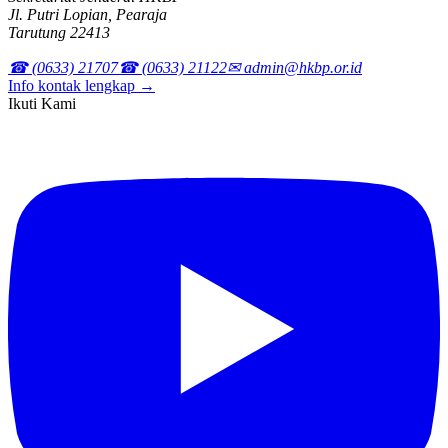
Jl. Putri Lopian, Pearaja
Tarutung 22413
☎ (0633) 21707
☎ (0633) 21122
✉ admin@hkbp.or.id
Info kontak lengkap →
Ikuti Kami