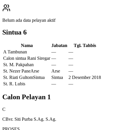
Belum ada data pelayan aktif
Sintua
6
Nama
Jabatan
Tgl. Tahbis
A Tambunan
—
—
Calon sintua Rani Siregar
—
—
St. M. Pakpahan
—
—
St. Nezer Pane
Arse
Arse
—
St. Riati Gultom
Sintua
Sintua
2 Desember 2018
St. R. Lubis
—
—
Calon Pelayan
1
C
CBvr. Siti Purba S.Ag. S.Ag.
PROSES