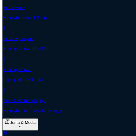
Buku Ende
Nyanyian rohani Batak
Buku Nyanyian
Kidung Jemaat HKBP
Kidung Jemaat
Lagu pujian & ibadah
Ende Sekolah Minggu
Nyanyian anak sekolah minggu
Berita & Media