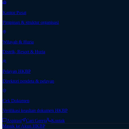
Kantor Pusat
Pimpinan & struktur organisasi
Wilayah & Huria
Distrik, Resort & Huria
Pelayan HKBP
Direktori pendeta & pelayan
Cek Dokumen
Verifikasi keaslian dokumen HKBP
Aspirasi
Cari Gereja
Kontak
Masuk ke Akun HKBP