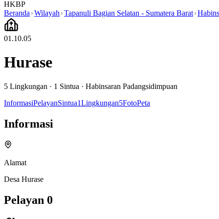
HKBP
Beranda
Wilayah
Tapanuli Bagian Selatan - Sumatera Barat
Habins
01.10.05
Hurase
5
Lingkungan ·
1
Sintua
·
Habinsaran Padangsidimpuan
Informasi
Pelayan
Sintua
1
Lingkungan
5
Foto
Peta
Informasi
Alamat
Desa Hurase
Pelayan
0