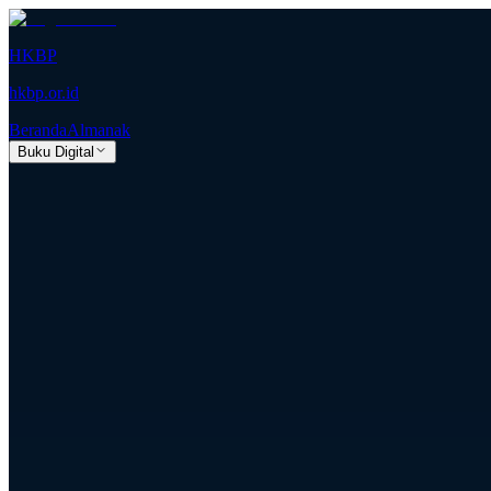
HKBP
hkbp.or.id
Beranda
Almanak
Buku Digital