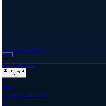
Aspirasi
Cari Gereja
Kontak
Masuk
Beranda
Almanak
Buku Digital
Alkitab
Baca TB, Batak Toba & NKJV