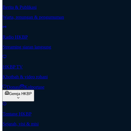
Berita & Publikasi
Warta, renungan & pengumuman
Radio HKBP
Streaming siaran langsung
HKBP TV
Khotbah & video rohani
Donasi
Kolportase
Gereja HKBP
Tentang HKBP
Sejarah, visi & misi