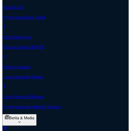
Buku Ende
Nyanyian rohani Batak
Buku Nyanyian
Kidung Jemaat HKBP
Kidung Jemaat
Lagu pujian & ibadah
Ende Sekolah Minggu
Nyanyian anak sekolah minggu
Berita & Media