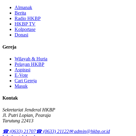
Almanak
Berita
Radio HKBP
HKBP TV
Kolportase
Donasi
Gereja
Wilayah & Huria
Pelayan HKBP
Aspirasi
E-Vote
Cari Gereja
Masuk
Kontak
Sekretariat Jenderal HKBP
Jl. Putri Lopian, Pearaja
Tarutung 22413
☎ (0633) 21707
☎ (0633) 21122
✉ admin@hkbp.or.id