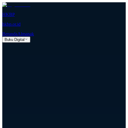
HKBP
hkbp.or.id
Beranda
Almanak
Buku Digital