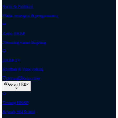
Berita & Publikasi
Warta, renungan & pengumuman
Radio HKBP
Streaming siaran langsung
HKBP TV
Khotbah & video rohani
Donasi
Kolportase
Gereja HKBP
Tentang HKBP
Sejarah, visi & misi