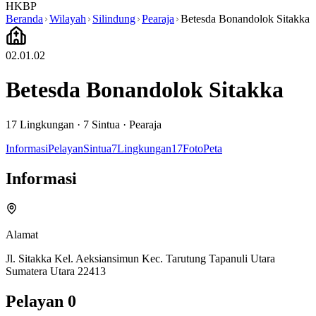
HKBP
Beranda
Wilayah
Silindung
Pearaja
Betesda Bonandolok Sitakka
02.01.02
Betesda Bonandolok Sitakka
17
Lingkungan ·
7
Sintua
·
Pearaja
Informasi
Pelayan
Sintua
7
Lingkungan
17
Foto
Peta
Informasi
Alamat
Jl. Sitakka Kel. Aeksiansimun Kec. Tarutung Tapanuli Utara
Sumatera Utara 22413
Pelayan
0