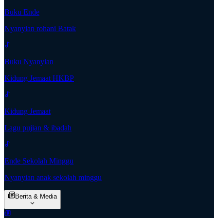
Buku Ende
Nyanyian rohani Batak
Buku Nyanyian
Kidung Jemaat HKBP
Kidung Jemaat
Lagu pujian & ibadah
Ende Sekolah Minggu
Nyanyian anak sekolah minggu
Berita & Media