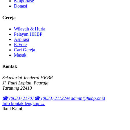
Kolportase
Donasi
Gereja
Wilayah & Huria
Pelayan HKBP
Aspirasi
E-Vote
Cari Gereja
Masuk
Kontak
Sekretariat Jenderal HKBP
Jl. Putri Lopian, Pearaja
Tarutung 22413
☎ (0633) 21707
☎ (0633) 21122
✉ admin@hkbp.or.id
Info kontak lengkap →
Ikuti Kami