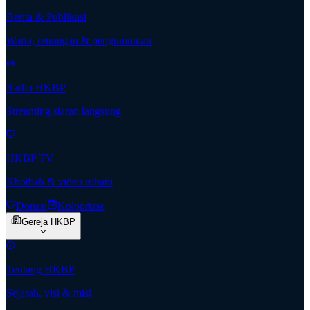
Berita & Publikasi
Warta, renungan & pengumuman
Radio HKBP
Streaming siaran langsung
HKBP TV
Khotbah & video rohani
Donasi
Kolportase
Gereja HKBP
Tentang HKBP
Sejarah, visi & misi