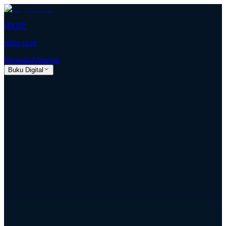
HKBP
hkbp.or.id
Beranda
Almanak
Buku Digital