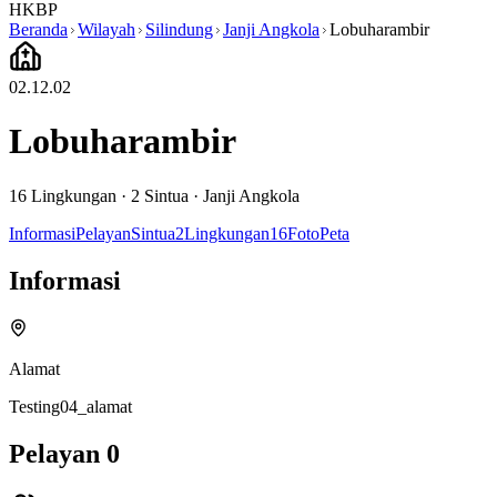
HKBP
Beranda
Wilayah
Silindung
Janji Angkola
Lobuharambir
02.12.02
Lobuharambir
16
Lingkungan ·
2
Sintua
·
Janji Angkola
Informasi
Pelayan
Sintua
2
Lingkungan
16
Foto
Peta
Informasi
Alamat
Testing04_alamat
Pelayan
0