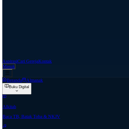
Aspirasi
Cari Gereja
Kontak
Masuk
Beranda
Almanak
Buku Digital
Alkitab
Baca TB, Batak Toba & NKJV