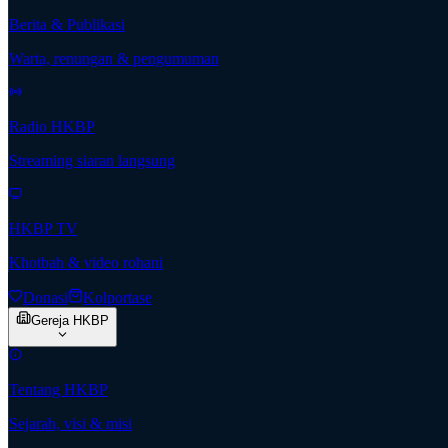
Berita & Publikasi
Warta, renungan & pengumuman
Radio HKBP
Streaming siaran langsung
HKBP TV
Khotbah & video rohani
Donasi
Kolportase
Gereja HKBP
Tentang HKBP
Sejarah, visi & misi