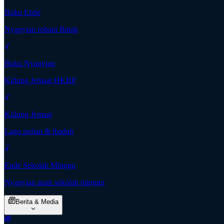
Buku Ende
Nyanyian rohani Batak
Buku Nyanyian
Kidung Jemaat HKBP
Kidung Jemaat
Lagu pujian & ibadah
Ende Sekolah Minggu
Nyanyian anak sekolah minggu
Berita & Media