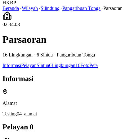
HKBP
Beranda
Wilayah
Silindung
Pangaribuan Tonga
Parsaoran
02.34.08
Parsaoran
16
Lingkungan ·
6
Sintua
·
Pangaribuan Tonga
Informasi
Pelayan
Sintua
6
Lingkungan
16
Foto
Peta
Informasi
Alamat
Testing04_alamat
Pelayan
0