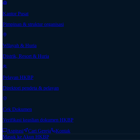
Kantor Pusat
Pimpinan & struktur organisasi
Wilayah & Huria
Distrik, Resort & Huria
Pelayan HKBP
Direktori pendeta & pelayan
Cek Dokumen
Verifikasi keaslian dokumen HKBP
Aspirasi
Cari Gereja
Kontak
Masuk ke Akun HKBP