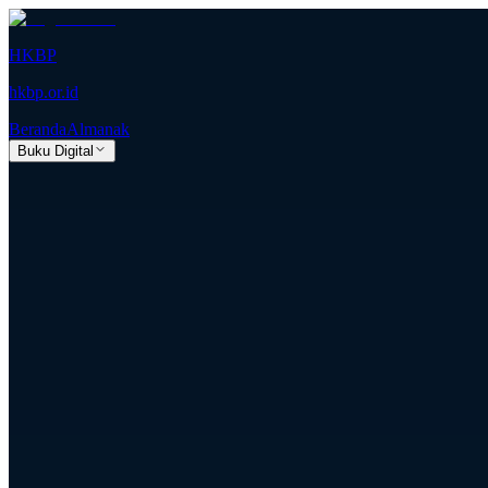
HKBP
hkbp.or.id
Beranda
Almanak
Buku Digital