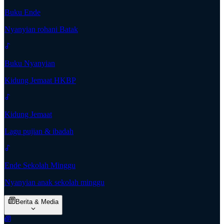
Buku Ende
Nyanyian rohani Batak
Buku Nyanyian
Kidung Jemaat HKBP
Kidung Jemaat
Lagu pujian & ibadah
Ende Sekolah Minggu
Nyanyian anak sekolah minggu
Berita & Media