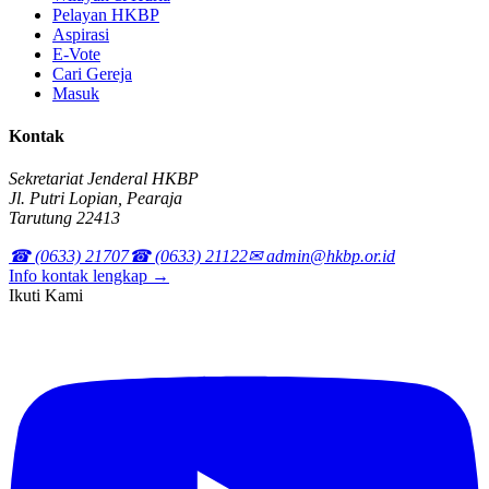
Pelayan HKBP
Aspirasi
E-Vote
Cari Gereja
Masuk
Kontak
Sekretariat Jenderal HKBP
Jl. Putri Lopian, Pearaja
Tarutung 22413
☎ (0633) 21707
☎ (0633) 21122
✉ admin@hkbp.or.id
Info kontak lengkap →
Ikuti Kami