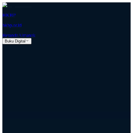
HKBP
hkbp.or.id
Beranda
Almanak
Buku Digital