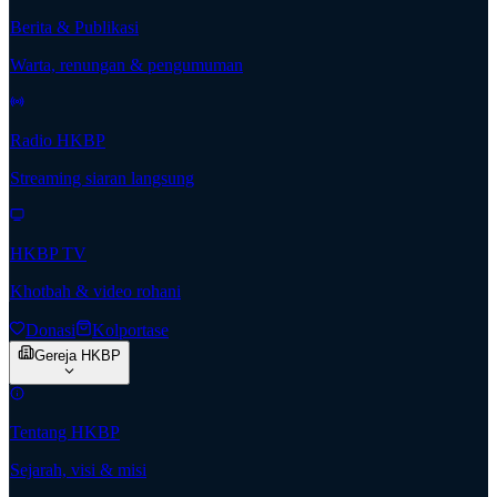
Berita & Publikasi
Warta, renungan & pengumuman
Radio HKBP
Streaming siaran langsung
HKBP TV
Khotbah & video rohani
Donasi
Kolportase
Gereja HKBP
Tentang HKBP
Sejarah, visi & misi