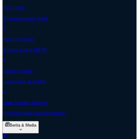
Buku Ende
Nyanyian rohani Batak
Buku Nyanyian
Kidung Jemaat HKBP
Kidung Jemaat
Lagu pujian & ibadah
Ende Sekolah Minggu
Nyanyian anak sekolah minggu
Berita & Media