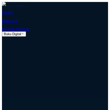
HKBP
hkbp.or.id
Beranda
Almanak
Buku Digital