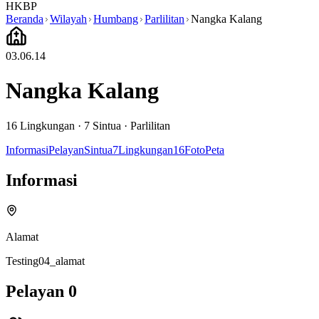
HKBP
Beranda
Wilayah
Humbang
Parlilitan
Nangka Kalang
03.06.14
Nangka Kalang
16
Lingkungan ·
7
Sintua
·
Parlilitan
Informasi
Pelayan
Sintua
7
Lingkungan
16
Foto
Peta
Informasi
Alamat
Testing04_alamat
Pelayan
0