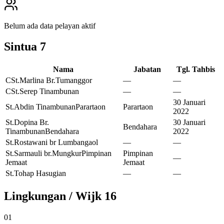
Belum ada data pelayan aktif
Sintua
7
Nama
Jabatan
Tgl. Tahbis
CSt.Marlina Br.Tumanggor
—
—
CSt.Serep Tinambunan
—
—
30 Januari
St.Abdin Tinambunan
Parartaon
Parartaon
2022
St.Dopina Br.
30 Januari
Bendahara
Tinambunan
Bendahara
2022
St.Rostawani br Lumbangaol
—
—
St.Sarmauli br.Mungkur
Pimpinan
Pimpinan
—
Jemaat
Jemaat
St.Tohap Hasugian
—
—
Lingkungan / Wijk
16
01