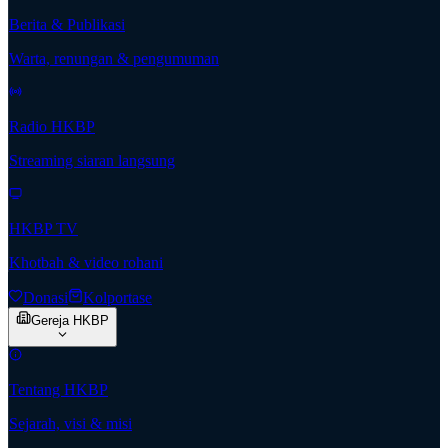
Berita & Publikasi
Warta, renungan & pengumuman
Radio HKBP
Streaming siaran langsung
HKBP TV
Khotbah & video rohani
Donasi
Kolportase
Gereja HKBP
Tentang HKBP
Sejarah, visi & misi