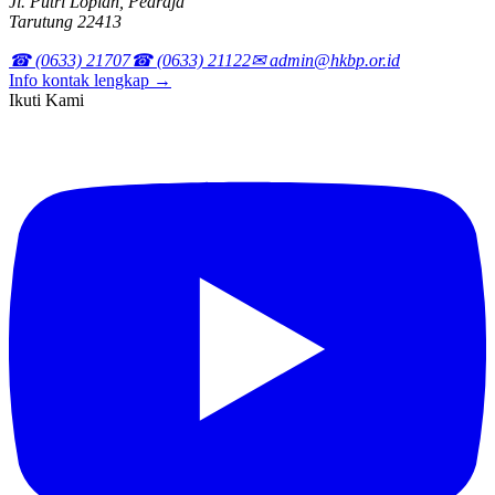
Jl. Putri Lopian, Pearaja
Tarutung 22413
☎ (0633) 21707
☎ (0633) 21122
✉ admin@hkbp.or.id
Info kontak lengkap →
Ikuti Kami