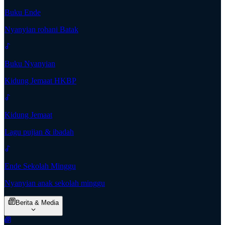
Buku Ende
Nyanyian rohani Batak
Buku Nyanyian
Kidung Jemaat HKBP
Kidung Jemaat
Lagu pujian & ibadah
Ende Sekolah Minggu
Nyanyian anak sekolah minggu
Berita & Media