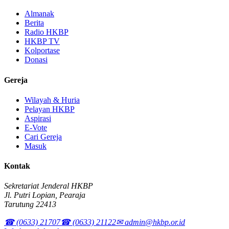
Almanak
Berita
Radio HKBP
HKBP TV
Kolportase
Donasi
Gereja
Wilayah & Huria
Pelayan HKBP
Aspirasi
E-Vote
Cari Gereja
Masuk
Kontak
Sekretariat Jenderal HKBP
Jl. Putri Lopian, Pearaja
Tarutung 22413
☎ (0633) 21707
☎ (0633) 21122
✉ admin@hkbp.or.id