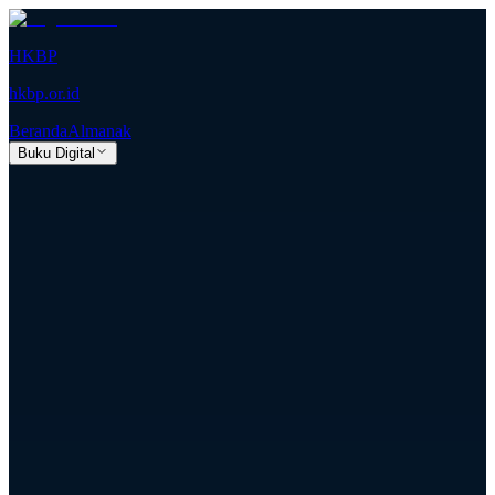
HKBP
hkbp.or.id
Beranda
Almanak
Buku Digital