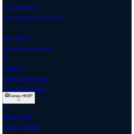
Berita & Publikasi
Warta, renungan & pengumuman
Radio HKBP
Streaming siaran langsung
HKBP TV
Khotbah & video rohani
Donasi
Kolportase
Gereja HKBP
Tentang HKBP
Sejarah, visi & misi