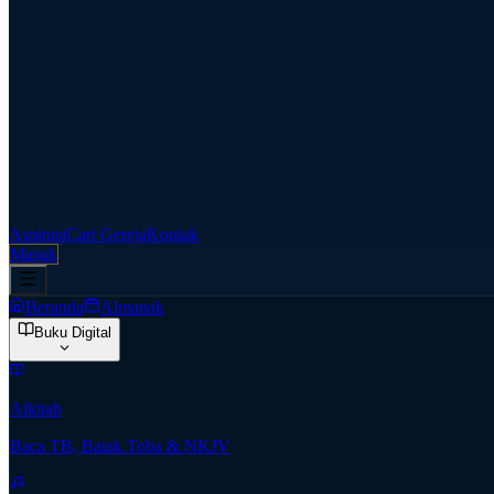
Aspirasi
Cari Gereja
Kontak
Masuk
Beranda
Almanak
Buku Digital
Alkitab
Baca TB, Batak Toba & NKJV