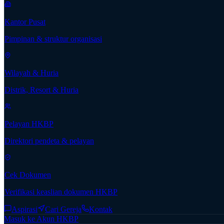
Kantor Pusat
Pimpinan & struktur organisasi
Wilayah & Huria
Distrik, Resort & Huria
Pelayan HKBP
Direktori pendeta & pelayan
Cek Dokumen
Verifikasi keaslian dokumen HKBP
Aspirasi
Cari Gereja
Kontak
Masuk ke Akun HKBP