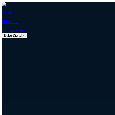
HKBP
hkbp.or.id
Beranda
Almanak
Buku Digital