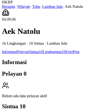
HKBP
Beranda
Wilayah
Toba
Lumban Julu
Aek Natolu
04.09.06
Aek Natolu
16
Lingkungan ·
10
Sintua
·
Lumban Julu
Informasi
Pelayan
Sintua
10
Lingkungan
16
Foto
Peta
Informasi
Pelayan
0
Belum ada data pelayan aktif
Sintua
10