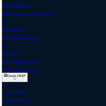
Berita & Publikasi
Warta, renungan & pengumuman
Radio HKBP
Streaming siaran langsung
HKBP TV
Khotbah & video rohani
Donasi
Kolportase
Gereja HKBP
Tentang HKBP
Sejarah, visi & misi