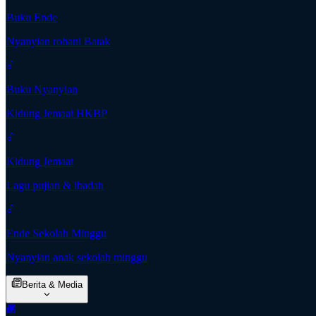
Buku Ende
Nyanyian rohani Batak
Buku Nyanyian
Kidung Jemaat HKBP
Kidung Jemaat
Lagu pujian & ibadah
Ende Sekolah Minggu
Nyanyian anak sekolah minggu
Berita & Media