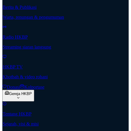
Berita & Publikasi
Warta, renungan & pengumuman
Radio HKBP
Streaming siaran langsung
HKBP TV
Khotbah & video rohani
Donasi
Kolportase
Gereja HKBP
Tentang HKBP
Sejarah, visi & misi