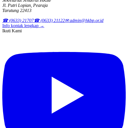
Sekretariat Jenderal HKBP
Jl. Putri Lopian, Pearaja
Tarutung 22413
☎ (0633) 21707
☎ (0633) 21122
✉ admin@hkbp.or.id
Info kontak lengkap →
Ikuti Kami