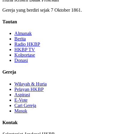
Gereja yang berdiri sejak 7 Oktober 1861.
Tautan
Almanak
Berita
Radio HKBP
HKBP TV
Kolportase
Donasi
Gereja
Wilayah & Huria
Pelayan HKBP
Aspirasi
E-Vote
Cari Gereja
Masuk
Kontak