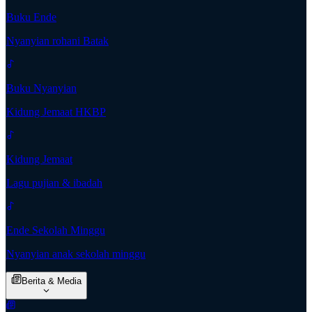
Buku Ende
Nyanyian rohani Batak
Buku Nyanyian
Kidung Jemaat HKBP
Kidung Jemaat
Lagu pujian & ibadah
Ende Sekolah Minggu
Nyanyian anak sekolah minggu
Berita & Media