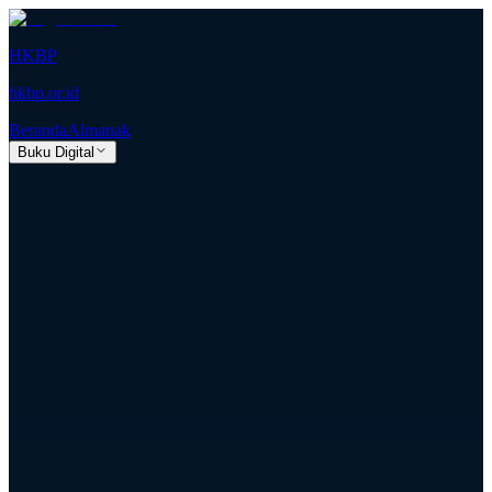
HKBP
hkbp.or.id
Beranda
Almanak
Buku Digital