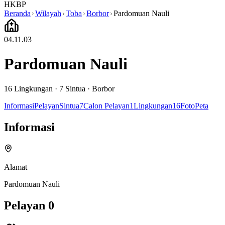
HKBP
Beranda
Wilayah
Toba
Borbor
Pardomuan Nauli
04.11.03
Pardomuan Nauli
16
Lingkungan ·
7
Sintua
·
Borbor
Informasi
Pelayan
Sintua
7
Calon Pelayan
1
Lingkungan
16
Foto
Peta
Informasi
Alamat
Pardomuan Nauli
Pelayan
0