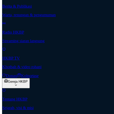
Berita & Publikasi
Warta, renungan & pengumuman
Radio HKBP
Streaming siaran langsung
HKBP TV
Khotbah & video rohani
Donasi
Kolportase
Gereja HKBP
Tentang HKBP
Sejarah, visi & misi