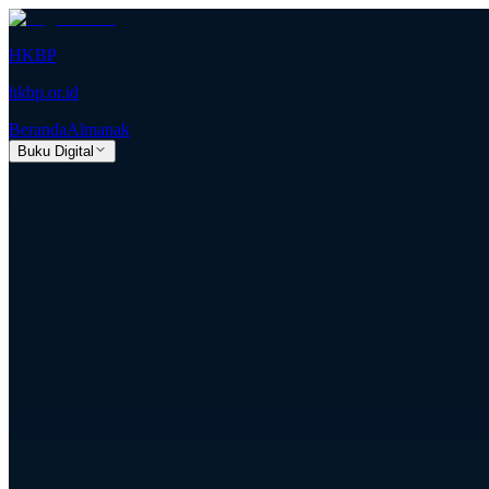
HKBP
hkbp.or.id
Beranda
Almanak
Buku Digital