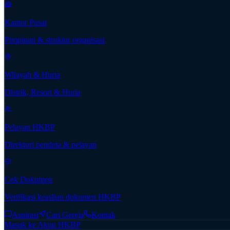
Kantor Pusat
Pimpinan & struktur organisasi
Wilayah & Huria
Distrik, Resort & Huria
Pelayan HKBP
Direktori pendeta & pelayan
Cek Dokumen
Verifikasi keaslian dokumen HKBP
Aspirasi
Cari Gereja
Kontak
Masuk ke Akun HKBP