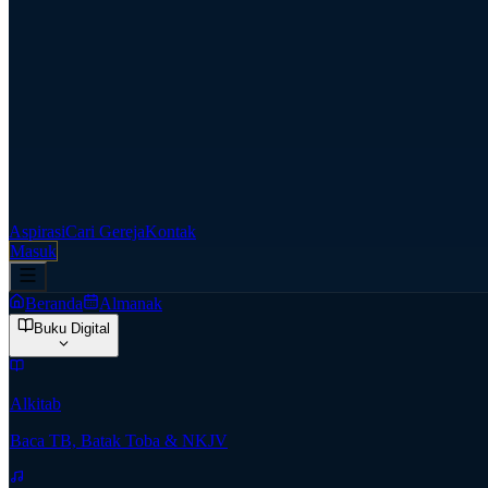
Aspirasi
Cari Gereja
Kontak
Masuk
Beranda
Almanak
Buku Digital
Alkitab
Baca TB, Batak Toba & NKJV