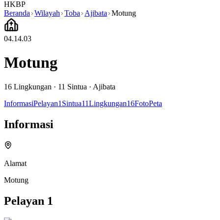
HKBP
Beranda
Wilayah
Toba
Ajibata
Motung
04.14.03
Motung
16
Lingkungan ·
11
Sintua
·
Ajibata
Informasi
Pelayan
1
Sintua
11
Lingkungan
16
Foto
Peta
Informasi
Alamat
Motung
Pelayan
1