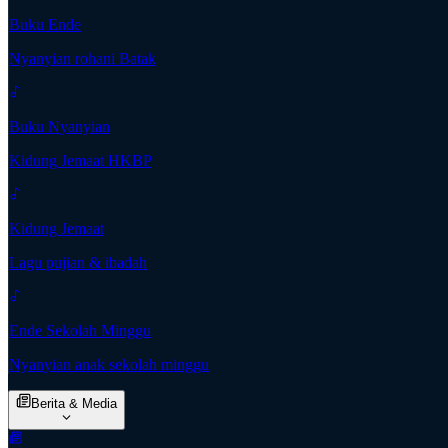
Buku Ende
Nyanyian rohani Batak
Buku Nyanyian
Kidung Jemaat HKBP
Kidung Jemaat
Lagu pujian & ibadah
Ende Sekolah Minggu
Nyanyian anak sekolah minggu
Berita & Media