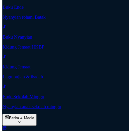
Buku Ende
Nyanyian rohani Batak
Buku Nyanyian
Kidung Jemaat HKBP
Kidung Jemaat
Lagu pujian & ibadah
Ende Sekolah Minggu
Nyanyian anak sekolah minggu
Berita & Media