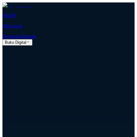
HKBP
hkbp.or.id
Beranda
Almanak
Buku Digital