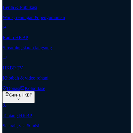
Berita & Publikasi
Warta, renungan & pengumuman
Radio HKBP
Streaming siaran langsung
HKBP TV
Khotbah & video rohani
Donasi
Kolportase
Gereja HKBP
Tentang HKBP
Sejarah, visi & misi