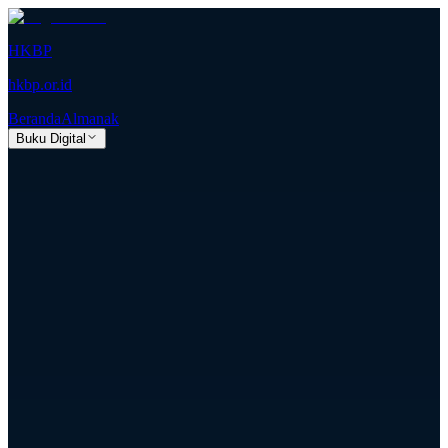
HKBP
hkbp.or.id
Beranda
Almanak
Buku Digital