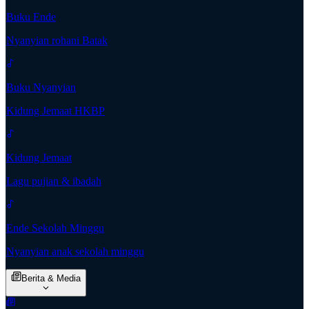
Buku Ende
Nyanyian rohani Batak
Buku Nyanyian
Kidung Jemaat HKBP
Kidung Jemaat
Lagu pujian & ibadah
Ende Sekolah Minggu
Nyanyian anak sekolah minggu
Berita & Media