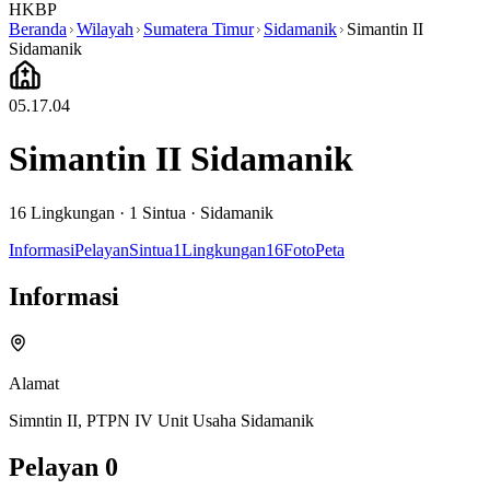
HKBP
Beranda
Wilayah
Sumatera Timur
Sidamanik
Simantin II
Sidamanik
05.17.04
Simantin II Sidamanik
16
Lingkungan ·
1
Sintua
·
Sidamanik
Informasi
Pelayan
Sintua
1
Lingkungan
16
Foto
Peta
Informasi
Alamat
Simntin II, PTPN IV Unit Usaha Sidamanik
Pelayan
0