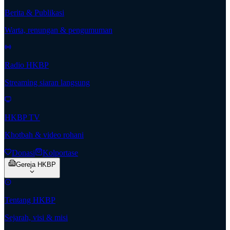
Berita & Publikasi
Warta, renungan & pengumuman
Radio HKBP
Streaming siaran langsung
HKBP TV
Khotbah & video rohani
Donasi
Kolportase
Gereja HKBP
Tentang HKBP
Sejarah, visi & misi