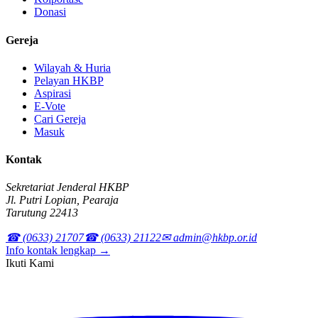
Donasi
Gereja
Wilayah & Huria
Pelayan HKBP
Aspirasi
E-Vote
Cari Gereja
Masuk
Kontak
Sekretariat Jenderal HKBP
Jl. Putri Lopian, Pearaja
Tarutung 22413
☎ (0633) 21707
☎ (0633) 21122
✉ admin@hkbp.or.id
Info kontak lengkap →
Ikuti Kami