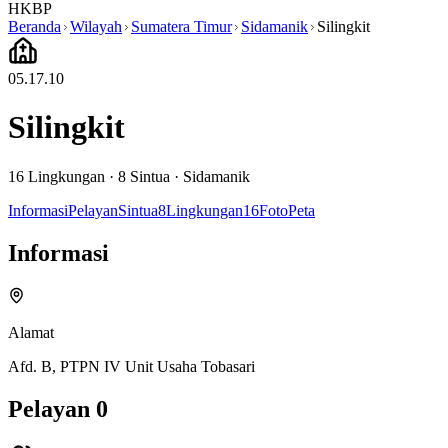
HKBP
Beranda
Wilayah
Sumatera Timur
Sidamanik
Silingkit
05.17.10
Silingkit
16
Lingkungan ·
8
Sintua
·
Sidamanik
Informasi
Pelayan
Sintua
8
Lingkungan
16
Foto
Peta
Informasi
Alamat
Afd. B, PTPN IV Unit Usaha Tobasari
Pelayan
0