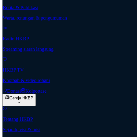
Berita & Publikasi
Warta, renungan & pengumuman
Radio HKBP
Streaming siaran langsung
HKBP TV
Khotbah & video rohani
Donasi
Kolportase
Gereja HKBP
Tentang HKBP
Sejarah, visi & misi