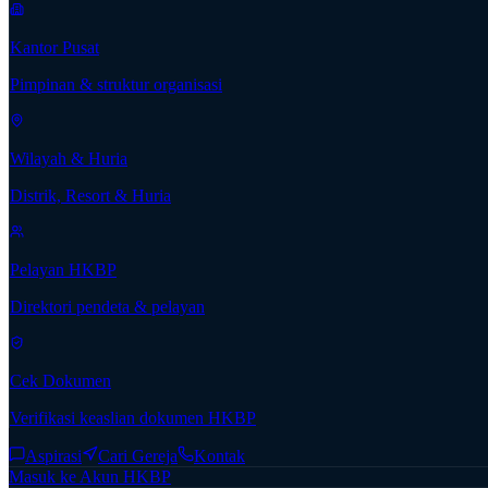
Kantor Pusat
Pimpinan & struktur organisasi
Wilayah & Huria
Distrik, Resort & Huria
Pelayan HKBP
Direktori pendeta & pelayan
Cek Dokumen
Verifikasi keaslian dokumen HKBP
Aspirasi
Cari Gereja
Kontak
Masuk ke Akun HKBP