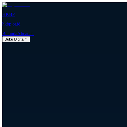
HKBP
hkbp.or.id
Beranda
Almanak
Buku Digital