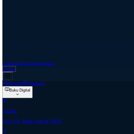
Aspirasi
Cari Gereja
Kontak
Masuk
Beranda
Almanak
Buku Digital
Alkitab
Baca TB, Batak Toba & NKJV