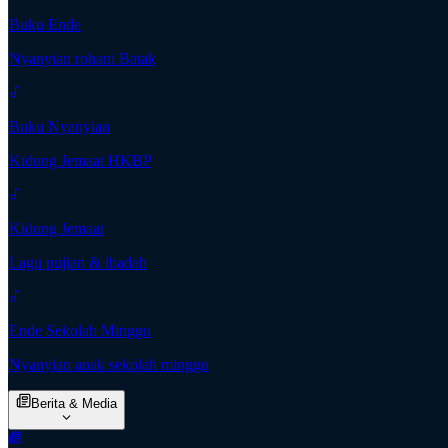
Buku Ende
Nyanyian rohani Batak
Buku Nyanyian
Kidung Jemaat HKBP
Kidung Jemaat
Lagu pujian & ibadah
Ende Sekolah Minggu
Nyanyian anak sekolah minggu
Berita & Media