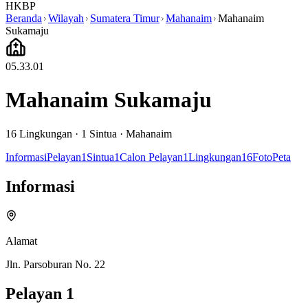
HKBP
Beranda
Wilayah
Sumatera Timur
Mahanaim
Mahanaim
Sukamaju
05.33.01
Mahanaim Sukamaju
16
Lingkungan ·
1
Sintua
·
Mahanaim
Informasi
Pelayan
1
Sintua
1
Calon Pelayan
1
Lingkungan
16
Foto
Peta
Informasi
Alamat
Jln. Parsoburan No. 22
Pelayan
1