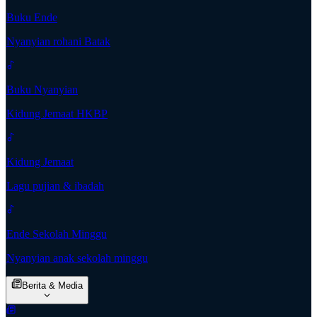
Buku Ende
Nyanyian rohani Batak
Buku Nyanyian
Kidung Jemaat HKBP
Kidung Jemaat
Lagu pujian & ibadah
Ende Sekolah Minggu
Nyanyian anak sekolah minggu
Berita & Media