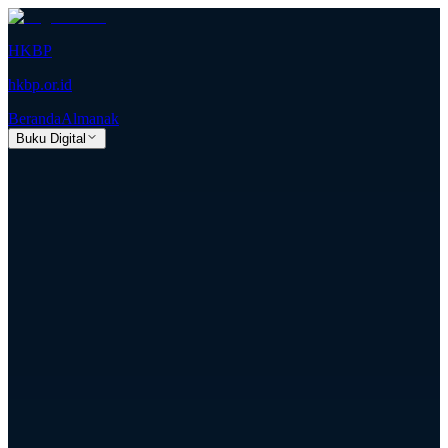
HKBP
hkbp.or.id
Beranda
Almanak
Buku Digital