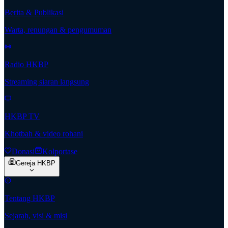
Berita & Publikasi
Warta, renungan & pengumuman
Radio HKBP
Streaming siaran langsung
HKBP TV
Khotbah & video rohani
Donasi
Kolportase
Gereja HKBP
Tentang HKBP
Sejarah, visi & misi