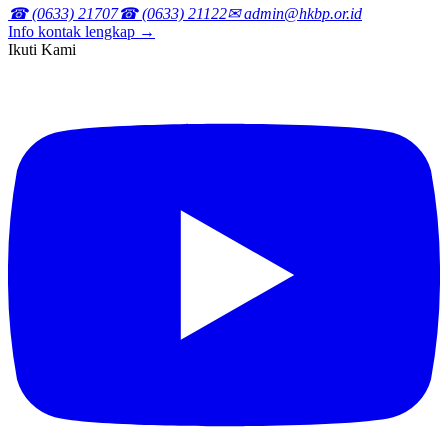
☎ (0633) 21707
☎ (0633) 21122
✉ admin@hkbp.or.id
Info kontak lengkap →
Ikuti Kami