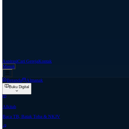
Aspirasi
Cari Gereja
Kontak
Masuk
Beranda
Almanak
Buku Digital
Alkitab
Baca TB, Batak Toba & NKJV