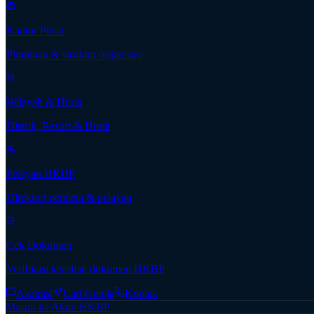
Kantor Pusat
Pimpinan & struktur organisasi
Wilayah & Huria
Distrik, Resort & Huria
Pelayan HKBP
Direktori pendeta & pelayan
Cek Dokumen
Verifikasi keaslian dokumen HKBP
Aspirasi
Cari Gereja
Kontak
Masuk ke Akun HKBP