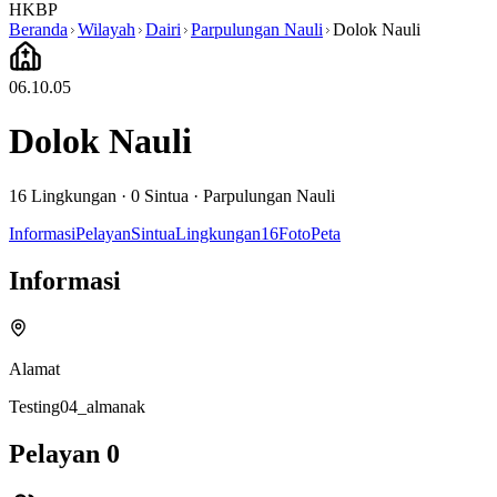
HKBP
Beranda
Wilayah
Dairi
Parpulungan Nauli
Dolok Nauli
06.10.05
Dolok Nauli
16
Lingkungan ·
0
Sintua
·
Parpulungan Nauli
Informasi
Pelayan
Sintua
Lingkungan
16
Foto
Peta
Informasi
Alamat
Testing04_almanak
Pelayan
0