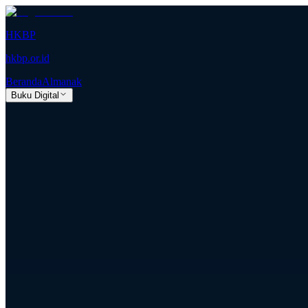
HKBP
hkbp.or.id
Beranda
Almanak
Buku Digital