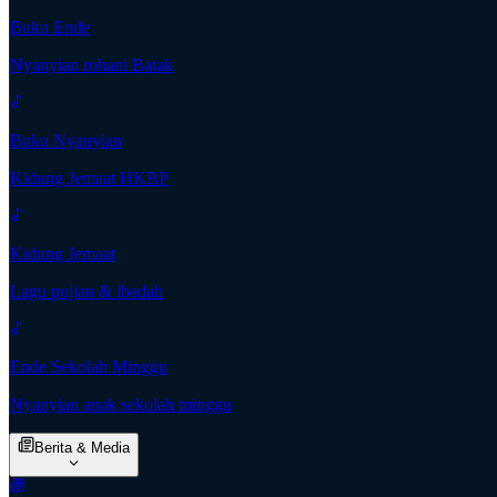
Buku Ende
Nyanyian rohani Batak
Buku Nyanyian
Kidung Jemaat HKBP
Kidung Jemaat
Lagu pujian & ibadah
Ende Sekolah Minggu
Nyanyian anak sekolah minggu
Berita & Media