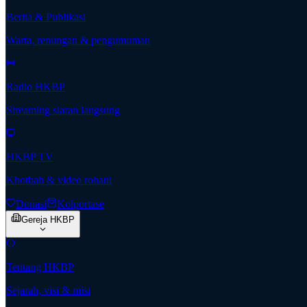
Berita & Publikasi
Warta, renungan & pengumuman
Radio HKBP
Streaming siaran langsung
HKBP TV
Khotbah & video rohani
Donasi
Kolportase
Gereja HKBP
Tentang HKBP
Sejarah, visi & misi