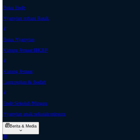
Buku Ende
Nyanyian rohani Batak
Buku Nyanyian
Kidung Jemaat HKBP
Kidung Jemaat
Lagu pujian & ibadah
Ende Sekolah Minggu
Nyanyian anak sekolah minggu
Berita & Media