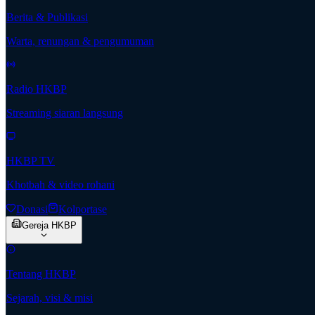
Berita & Publikasi
Warta, renungan & pengumuman
Radio HKBP
Streaming siaran langsung
HKBP TV
Khotbah & video rohani
Donasi
Kolportase
Gereja HKBP
Tentang HKBP
Sejarah, visi & misi