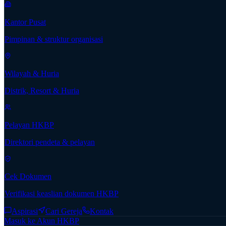
Kantor Pusat
Pimpinan & struktur organisasi
Wilayah & Huria
Distrik, Resort & Huria
Pelayan HKBP
Direktori pendeta & pelayan
Cek Dokumen
Verifikasi keaslian dokumen HKBP
Aspirasi
Cari Gereja
Kontak
Masuk ke Akun HKBP