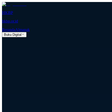
HKBP
hkbp.or.id
Beranda
Almanak
Buku Digital