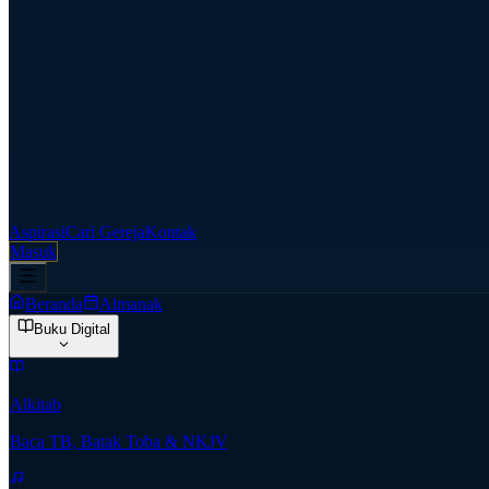
Aspirasi
Cari Gereja
Kontak
Masuk
Beranda
Almanak
Buku Digital
Alkitab
Baca TB, Batak Toba & NKJV