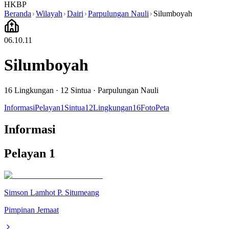
HKBP
Beranda
Wilayah
Dairi
Parpulungan Nauli
Silumboyah
06.10.11
Silumboyah
16
Lingkungan ·
12
Sintua
·
Parpulungan Nauli
Informasi
Pelayan
1
Sintua
12
Lingkungan
16
Foto
Peta
Informasi
Pelayan
1
Simson Lamhot P. Situmeang
Pimpinan Jemaat