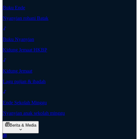
Buku Ende
Nyanyian rohani Batak
Buku Nyanyian
Kidung Jemaat HKBP
Kidung Jemaat
Lagu pujian & ibadah
Ende Sekolah Minggu
Nyanyian anak sekolah minggu
Berita & Media