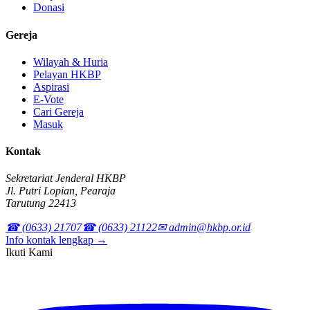
Donasi
Gereja
Wilayah & Huria
Pelayan HKBP
Aspirasi
E-Vote
Cari Gereja
Masuk
Kontak
Sekretariat Jenderal HKBP
Jl. Putri Lopian, Pearaja
Tarutung 22413
☎ (0633) 21707
☎ (0633) 21122
✉ admin@hkbp.or.id
Info kontak lengkap →
Ikuti Kami