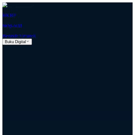
HKBP
hkbp.or.id
Beranda
Almanak
Buku Digital