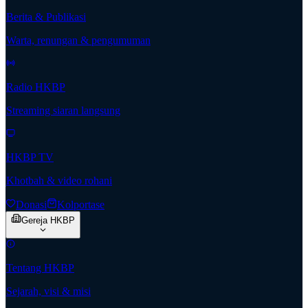
Berita & Publikasi
Warta, renungan & pengumuman
Radio HKBP
Streaming siaran langsung
HKBP TV
Khotbah & video rohani
Donasi
Kolportase
Gereja HKBP
Tentang HKBP
Sejarah, visi & misi