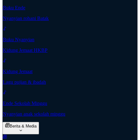
Buku Ende
Nyanyian rohani Batak
Buku Nyanyian
Kidung Jemaat HKBP
Kidung Jemaat
Lagu pujian & ibadah
Ende Sekolah Minggu
Nyanyian anak sekolah minggu
Berita & Media