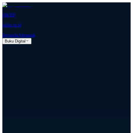
HKBP
hkbp.or.id
Beranda
Almanak
Buku Digital