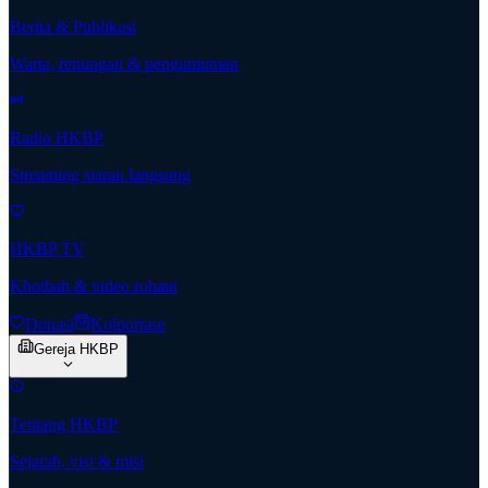
Berita & Publikasi
Warta, renungan & pengumuman
Radio HKBP
Streaming siaran langsung
HKBP TV
Khotbah & video rohani
Donasi
Kolportase
Gereja HKBP
Tentang HKBP
Sejarah, visi & misi