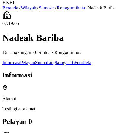
HKBP
Beranda
Wilayah
Samosir
Ronggurnihuta
Nadeak Bariba
07.19.05
Nadeak Bariba
16
Lingkungan ·
0
Sintua
·
Ronggurnihuta
Informasi
Pelayan
Sintua
Lingkungan
16
Foto
Peta
Informasi
Alamat
Testing04_alamat
Pelayan
0