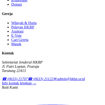
Kolportase
Donasi
Gereja
Wilayah & Huria
Pelayan HKBP
Aspirasi
E-Vote
Cari Gereja
Masuk
Kontak
Sekretariat Jenderal HKBP
Jl. Putri Lopian, Pearaja
Tarutung 22413
☎ (0633) 21707
☎ (0633) 21122
✉ admin@hkbp.or.id
Info kontak lengkap →
Ikuti Kami