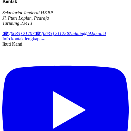
Kontak
Sekretariat Jenderal HKBP
Jl. Putri Lopian, Pearaja
Tarutung 22413
☎ (0633) 21707
☎ (0633) 21122
✉ admin@hkbp.or.id
Info kontak lengkap →
Ikuti Kami