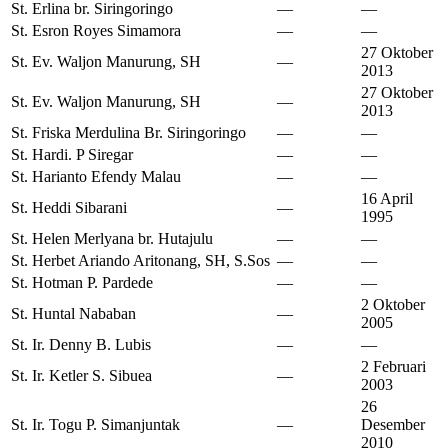
St. Erlina br. Siringoringo
—
—
St. Esron Royes Simamora
—
—
27 Oktober
St. Ev. Waljon Manurung, SH
—
2013
27 Oktober
St. Ev. Waljon Manurung, SH
—
2013
St. Friska Merdulina Br. Siringoringo
—
—
St. Hardi. P Siregar
—
—
St. Harianto Efendy Malau
—
—
16 April
St. Heddi Sibarani
—
1995
St. Helen Merlyana br. Hutajulu
—
—
St. Herbet Ariando Aritonang, SH, S.Sos
—
—
St. Hotman P. Pardede
—
—
2 Oktober
St. Huntal Nababan
—
2005
St. Ir. Denny B. Lubis
—
—
2 Februari
St. Ir. Ketler S. Sibuea
—
2003
26
St. Ir. Togu P. Simanjuntak
—
Desember
2010