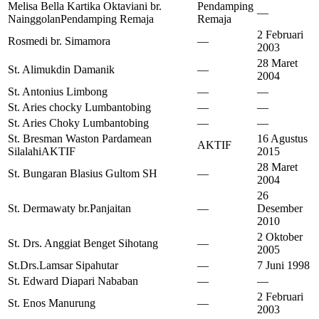
Melisa Bella Kartika Oktaviani br.
Pendamping
—
Nainggolan
Pendamping Remaja
Remaja
2 Februari
Rosmedi br. Simamora
—
2003
28 Maret
St. Alimukdin Damanik
—
2004
St. Antonius Limbong
—
—
St. Aries chocky Lumbantobing
—
—
St. Aries Choky Lumbantobing
—
—
St. Bresman Waston Pardamean
16 Agustus
AKTIF
Silalahi
AKTIF
2015
28 Maret
St. Bungaran Blasius Gultom SH
—
2004
26
St. Dermawaty br.Panjaitan
—
Desember
2010
2 Oktober
St. Drs. Anggiat Benget Sihotang
—
2005
St.Drs.Lamsar Sipahutar
—
7 Juni 1998
St. Edward Diapari Nababan
—
—
2 Februari
St. Enos Manurung
—
2003