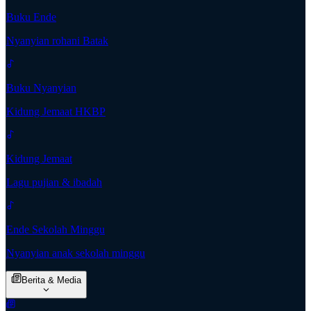
Buku Ende
Nyanyian rohani Batak
Buku Nyanyian
Kidung Jemaat HKBP
Kidung Jemaat
Lagu pujian & ibadah
Ende Sekolah Minggu
Nyanyian anak sekolah minggu
Berita & Media