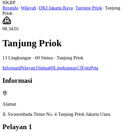
HKBP
Beranda
Wilayah
DKI Jakarta Raya
Tanjung Priok
Tanjung
Priok
08.34.01
Tanjung Priok
13
Lingkungan ·
69
Sintua
·
Tanjung Priok
Informasi
Pelayan
1
Sintua
69
Lingkungan
13
Foto
Peta
Informasi
Alamat
Jl. Swasembada Timur No. 4 Tanjung Priok Jakarta Utara
Pelayan
1