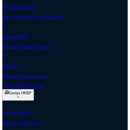
Berita & Publikasi
Warta, renungan & pengumuman
Radio HKBP
Streaming siaran langsung
HKBP TV
Khotbah & video rohani
Donasi
Kolportase
Gereja HKBP
Tentang HKBP
Sejarah, visi & misi