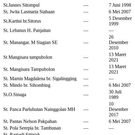
St.Jannes Sitompul
—
7 Juni 1998
St. Jwita Lasmaria Siahaan
—
6 Mei 2007
5 Desember
St.Kartini br.Sitorus
—
1999
St. Lebanus H. Panjaitan
—
—
26
St. Manangar. M Siagian SE
—
Desember
2010
13 Maret
St Mangisara tampubolon
—
2021
13 Maret
St. Mangisara Tampubolon
—
2021
St. Marnis Magdalena br. Sigalingging
—
—
St. Mindo br. Sihombing
—
6 Mei 2007
30 Juli
St.O.Sinaga
—
1989
10
St. Panca Parluhutan Nainggolan MH
—
Desember
2017
St. Pantas Nelson Pakpahan
—
6 Mei 2007
St. Pola Serepia br. Tambunan
—
—
St. Ramadi Sitinjak
—
—