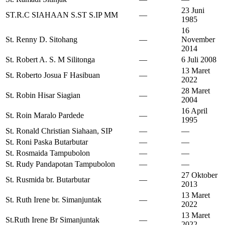
23 Juni
ST.R.C SIAHAAN S.ST S.IP MM
—
1985
16
St. Renny D. Sitohang
—
November
2014
St. Robert A. S. M Silitonga
—
6 Juli 2008
13 Maret
St. Roberto Josua F Hasibuan
—
2022
28 Maret
St. Robin Hisar Siagian
—
2004
16 April
St. Roin Maralo Pardede
—
1995
St. Ronald Christian Siahaan, SIP
—
—
St. Roni Paska Butarbutar
—
—
St. Rosmaida Tampubolon
—
—
St. Rudy Pandapotan Tampubolon
—
—
27 Oktober
St. Rusmida br. Butarbutar
—
2013
13 Maret
St. Ruth Irene br. Simanjuntak
—
2022
13 Maret
St.Ruth Irene Br Simanjuntak
—
2022