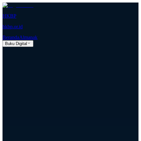
HKBP
hkbp.or.id
Beranda
Almanak
Buku Digital