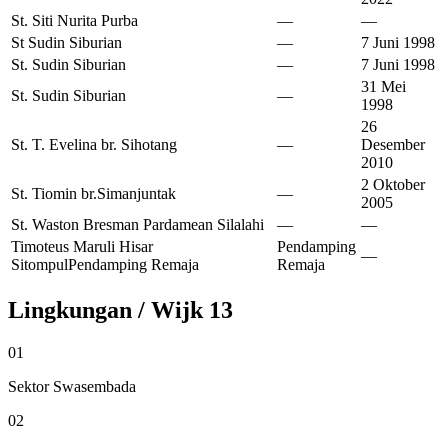
St. Siti Nurita Purba
—
—
St Sudin Siburian
—
7 Juni 1998
St. Sudin Siburian
—
7 Juni 1998
31 Mei
St. Sudin Siburian
—
1998
26
St. T. Evelina br. Sihotang
—
Desember
2010
2 Oktober
St. Tiomin br.Simanjuntak
—
2005
St. Waston Bresman Pardamean Silalahi
—
—
Timoteus Maruli Hisar
Pendamping
—
Sitompul
Pendamping Remaja
Remaja
Lingkungan / Wijk
13
01
Sektor Swasembada
02