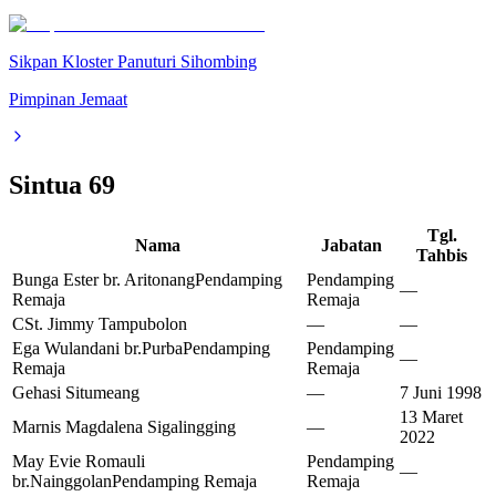
Sikpan Kloster Panuturi Sihombing
Pimpinan Jemaat
Sintua
69
Tgl.
Nama
Jabatan
Tahbis
Bunga Ester br. Aritonang
Pendamping
Pendamping
—
Remaja
Remaja
CSt. Jimmy Tampubolon
—
—
Ega Wulandani br.Purba
Pendamping
Pendamping
—
Remaja
Remaja
Gehasi Situmeang
—
7 Juni 1998
13 Maret
Marnis Magdalena Sigalingging
—
2022
May Evie Romauli
Pendamping
—
br.Nainggolan
Pendamping Remaja
Remaja