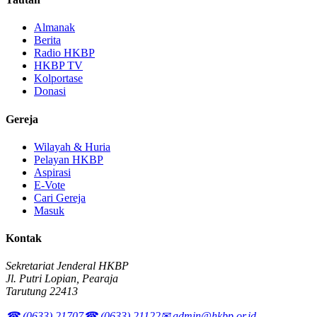
Almanak
Berita
Radio HKBP
HKBP TV
Kolportase
Donasi
Gereja
Wilayah & Huria
Pelayan HKBP
Aspirasi
E-Vote
Cari Gereja
Masuk
Kontak
Sekretariat Jenderal HKBP
Jl. Putri Lopian, Pearaja
Tarutung 22413
☎ (0633) 21707
☎ (0633) 21122
✉ admin@hkbp.or.id