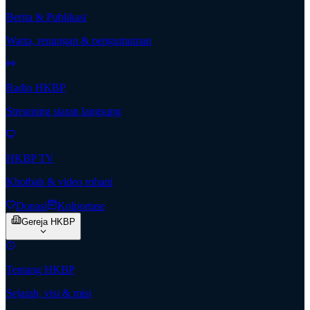
Berita & Publikasi
Warta, renungan & pengumuman
Radio HKBP
Streaming siaran langsung
HKBP TV
Khotbah & video rohani
Donasi
Kolportase
Gereja HKBP
Tentang HKBP
Sejarah, visi & misi