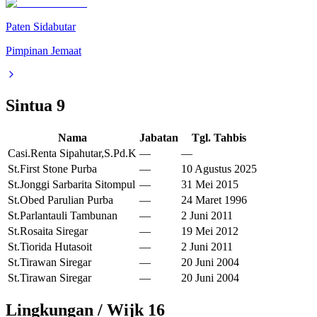
Paten Sidabutar
Pimpinan Jemaat
Sintua
9
Nama
Jabatan
Tgl. Tahbis
Casi.Renta Sipahutar,S.Pd.K
—
—
St.First Stone Purba
—
10 Agustus 2025
St.Jonggi Sarbarita Sitompul
—
31 Mei 2015
St.Obed Parulian Purba
—
24 Maret 1996
St.Parlantauli Tambunan
—
2 Juni 2011
St.Rosaita Siregar
—
19 Mei 2012
St.Tiorida Hutasoit
—
2 Juni 2011
St.Tirawan Siregar
—
20 Juni 2004
St.Tirawan Siregar
—
20 Juni 2004
Lingkungan / Wijk
16