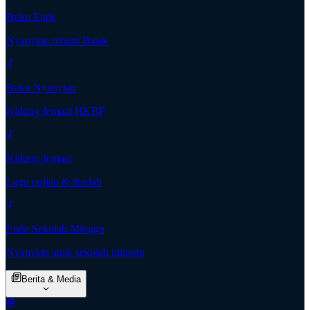
Buku Ende
Nyanyian rohani Batak
Buku Nyanyian
Kidung Jemaat HKBP
Kidung Jemaat
Lagu pujian & ibadah
Ende Sekolah Minggu
Nyanyian anak sekolah minggu
Berita & Media