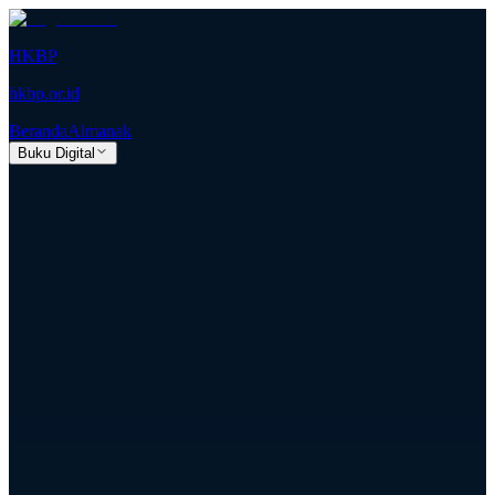
HKBP
hkbp.or.id
Beranda
Almanak
Buku Digital