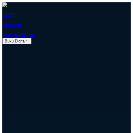
HKBP
hkbp.or.id
Beranda
Almanak
Buku Digital