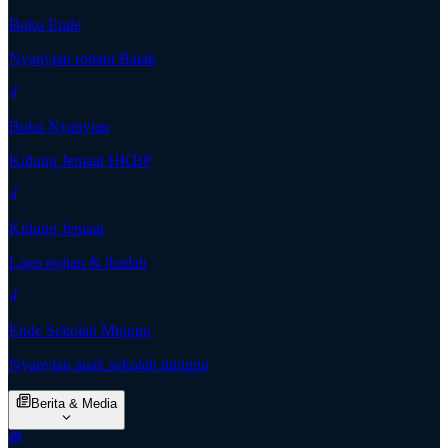
Buku Ende
Nyanyian rohani Batak
Buku Nyanyian
Kidung Jemaat HKBP
Kidung Jemaat
Lagu pujian & ibadah
Ende Sekolah Minggu
Nyanyian anak sekolah minggu
Berita & Media