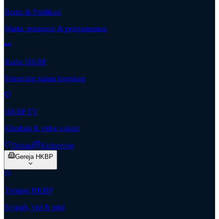
Berita & Publikasi
Warta, renungan & pengumuman
Radio HKBP
Streaming siaran langsung
HKBP TV
Khotbah & video rohani
Donasi
Kolportase
Gereja HKBP
Tentang HKBP
Sejarah, visi & misi