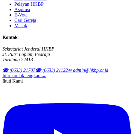
Pelayan HKBP
Aspirasi
E-Vote
Cari Gereja
Masuk
Kontak
Sekretariat Jenderal HKBP
Jl. Putri Lopian, Pearaja
Tarutung 22413
☎ (0633) 21707
☎ (0633) 21122
✉ admin@hkbp.or.id
Info kontak lengkap →
Ikuti Kami