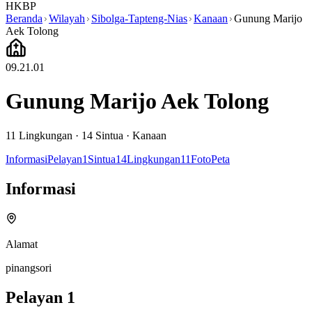
HKBP
Beranda
Wilayah
Sibolga-Tapteng-Nias
Kanaan
Gunung Marijo
Aek Tolong
09.21.01
Gunung Marijo Aek Tolong
11
Lingkungan ·
14
Sintua
·
Kanaan
Informasi
Pelayan
1
Sintua
14
Lingkungan
11
Foto
Peta
Informasi
Alamat
pinangsori
Pelayan
1