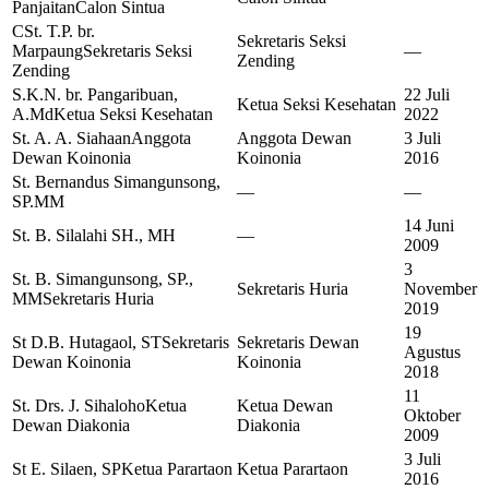
Panjaitan
Calon Sintua
CSt. T.P. br.
Sekretaris Seksi
Marpaung
Sekretaris Seksi
—
Zending
Zending
S.K.N. br. Pangaribuan,
22 Juli
Ketua Seksi Kesehatan
A.Md
Ketua Seksi Kesehatan
2022
St. A. A. Siahaan
Anggota
Anggota Dewan
3 Juli
Dewan Koinonia
Koinonia
2016
St. Bernandus Simangunsong,
—
—
SP.MM
14 Juni
St. B. Silalahi SH., MH
—
2009
3
St. B. Simangunsong, SP.,
Sekretaris Huria
November
MM
Sekretaris Huria
2019
19
St D.B. Hutagaol, ST
Sekretaris
Sekretaris Dewan
Agustus
Dewan Koinonia
Koinonia
2018
11
St. Drs. J. Sihaloho
Ketua
Ketua Dewan
Oktober
Dewan Diakonia
Diakonia
2009
3 Juli
St E. Silaen, SP
Ketua Parartaon
Ketua Parartaon
2016