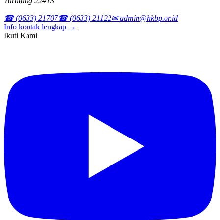
Tarutung 22413
☎ (0633) 21707
☎ (0633) 21122
✉ admin@hkbp.or.id
Info kontak lengkap →
Ikuti Kami