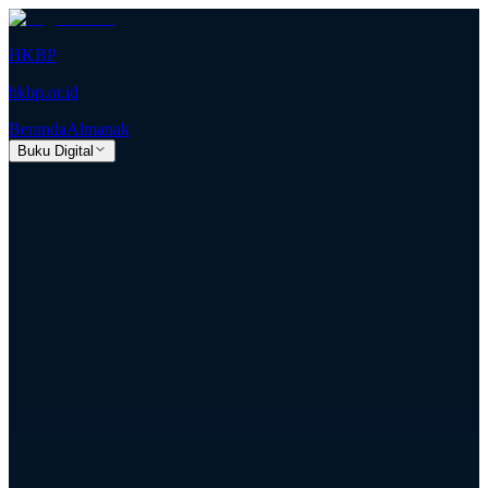
HKBP
hkbp.or.id
Beranda
Almanak
Buku Digital