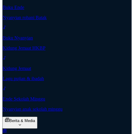
Buku Ende
Nyanyian rohani Batak
Buku Nyanyian
Kidung Jemaat HKBP
Kidung Jemaat
Lagu pujian & ibadah
Ende Sekolah Minggu
Nyanyian anak sekolah minggu
Berita & Media