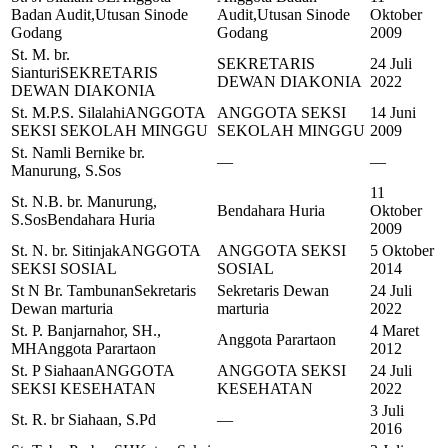
Badan Audit,Utusan Sinode
Audit,Utusan Sinode
Oktober
Godang
Godang
2009
St. M. br.
SEKRETARIS
24 Juli
Sianturi
SEKRETARIS
DEWAN DIAKONIA
2022
DEWAN DIAKONIA
St. M.P.S. Silalahi
ANGGOTA
ANGGOTA SEKSI
14 Juni
SEKSI SEKOLAH MINGGU
SEKOLAH MINGGU
2009
St. Namli Bernike br.
—
—
Manurung, S.Sos
11
St. N.B. br. Manurung,
Bendahara Huria
Oktober
S.Sos
Bendahara Huria
2009
St. N. br. Sitinjak
ANGGOTA
ANGGOTA SEKSI
5 Oktober
SEKSI SOSIAL
SOSIAL
2014
St N Br. Tambunan
Sekretaris
Sekretaris Dewan
24 Juli
Dewan marturia
marturia
2022
St. P. Banjarnahor, SH.,
4 Maret
Anggota Parartaon
MH
Anggota Parartaon
2012
St. P Siahaan
ANGGOTA
ANGGOTA SEKSI
24 Juli
SEKSI KESEHATAN
KESEHATAN
2022
3 Juli
St. R. br Siahaan, S.Pd
—
2016