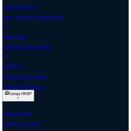
Berita & Publikasi
Warta, renungan & pengumuman
Radio HKBP
Streaming siaran langsung
HKBP TV
Khotbah & video rohani
Donasi
Kolportase
Gereja HKBP
Tentang HKBP
Sejarah, visi & misi