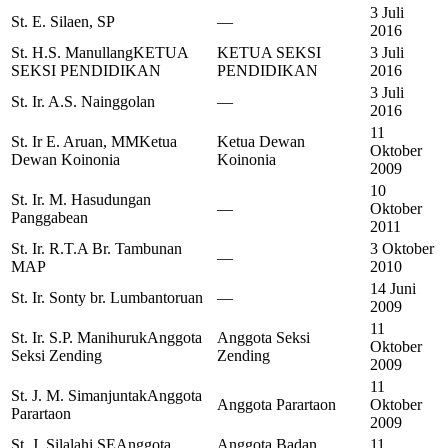
3 Juli
St. E. Silaen, SP
—
2016
St. H.S. Manullang
KETUA
KETUA SEKSI
3 Juli
SEKSI PENDIDIKAN
PENDIDIKAN
2016
3 Juli
St. Ir. A.S. Nainggolan
—
2016
11
St. Ir E. Aruan, MM
Ketua
Ketua Dewan
Oktober
Dewan Koinonia
Koinonia
2009
10
St. Ir. M. Hasudungan
—
Oktober
Panggabean
2011
St. Ir. R.T.A Br. Tambunan
3 Oktober
—
MAP
2010
14 Juni
St. Ir. Sonty br. Lumbantoruan
—
2009
11
St. Ir. S.P. Manihuruk
Anggota
Anggota Seksi
Oktober
Seksi Zending
Zending
2009
11
St. J. M. Simanjuntak
Anggota
Anggota Parartaon
Oktober
Parartaon
2009
St. J. Silalahi SE
Anggota
Anggota Badan
11