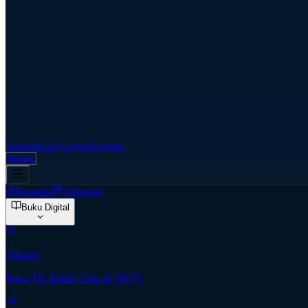
Aspirasi
Cari Gereja
Kontak
Masuk
Beranda
Almanak
Buku Digital
Alkitab
Baca TB, Batak Toba & NKJV