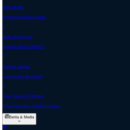
Buku Ende
Nyanyian rohani Batak
Buku Nyanyian
Kidung Jemaat HKBP
Kidung Jemaat
Lagu pujian & ibadah
Ende Sekolah Minggu
Nyanyian anak sekolah minggu
Berita & Media