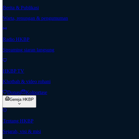
Berita & Publikasi
Warta, renungan & pengumuman
Radio HKBP
Streaming siaran langsung
HKBP TV
Khotbah & video rohani
Donasi
Kolportase
Gereja HKBP
Tentang HKBP
Sejarah, visi & misi