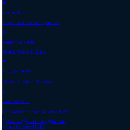
Kantor Pusat
Pimpinan & struktur organisasi
Wilayah & Huria
Distrik, Resort & Huria
Pelayan HKBP
Direktori pendeta & pelayan
Cek Dokumen
Verifikasi keaslian dokumen HKBP
Aspirasi
Cari Gereja
Kontak
Masuk ke Akun HKBP