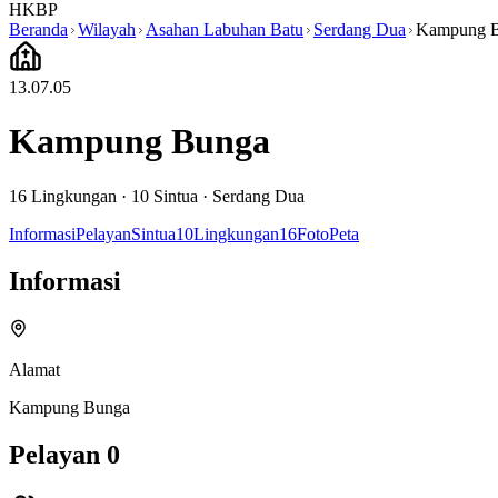
HKBP
Beranda
Wilayah
Asahan Labuhan Batu
Serdang Dua
Kampung 
13.07.05
Kampung Bunga
16
Lingkungan ·
10
Sintua
·
Serdang Dua
Informasi
Pelayan
Sintua
10
Lingkungan
16
Foto
Peta
Informasi
Alamat
Kampung Bunga
Pelayan
0