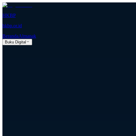
HKBP
hkbp.or.id
Beranda
Almanak
Buku Digital