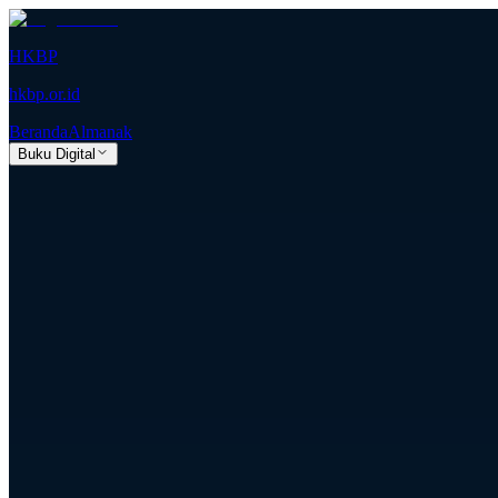
HKBP
hkbp.or.id
Beranda
Almanak
Buku Digital