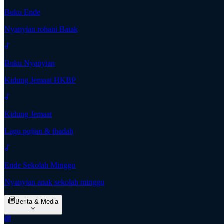
Buku Ende
Nyanyian rohani Batak
Buku Nyanyian
Kidung Jemaat HKBP
Kidung Jemaat
Lagu pujian & ibadah
Ende Sekolah Minggu
Nyanyian anak sekolah minggu
Berita & Media