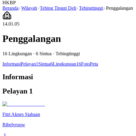
HKBP
Beranda
Wilayah
Tebing Tinggi Deli
Tebingtinggi
Penggalangan
14.01.05
Penggalangan
16
Lingkungan ·
6
Sintua
·
Tebingtinggi
Informasi
Pelayan
1
Sintua
6
Lingkungan
16
Foto
Peta
Informasi
Pelayan
1
Fitri Aknes Siahaan
Bibelvrouw