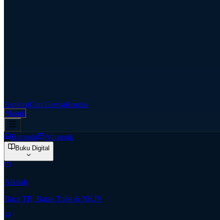
Aspirasi
Cari Gereja
Kontak
Masuk
Beranda
Almanak
Buku Digital
Alkitab
Baca TB, Batak Toba & NKJV