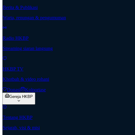
Berita & Publikasi
Warta, renungan & pengumuman
Radio HKBP
Streaming siaran langsung
HKBP TV
Khotbah & video rohani
Donasi
Kolportase
Gereja HKBP
Tentang HKBP
Sejarah, visi & misi