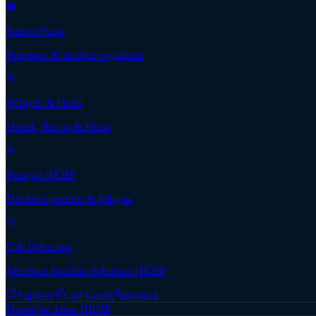
Kantor Pusat
Pimpinan & struktur organisasi
Wilayah & Huria
Distrik, Resort & Huria
Pelayan HKBP
Direktori pendeta & pelayan
Cek Dokumen
Verifikasi keaslian dokumen HKBP
Aspirasi
Cari Gereja
Kontak
Masuk ke Akun HKBP