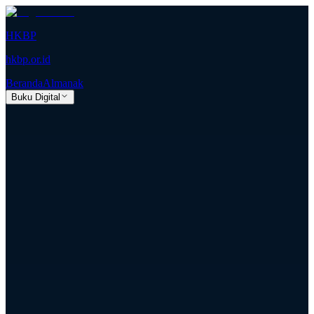
HKBP
hkbp.or.id
Beranda
Almanak
Buku Digital