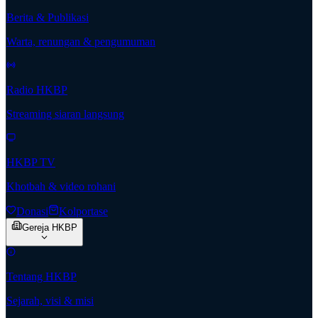
Berita & Publikasi
Warta, renungan & pengumuman
Radio HKBP
Streaming siaran langsung
HKBP TV
Khotbah & video rohani
Donasi
Kolportase
Gereja HKBP
Tentang HKBP
Sejarah, visi & misi