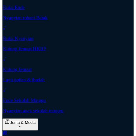
Buku Ende
Nyanyian rohani Batak
Buku Nyanyian
Kidung Jemaat HKBP
Kidung Jemaat
Lagu pujian & ibadah
Ende Sekolah Minggu
Nyanyian anak sekolah minggu
Berita & Media