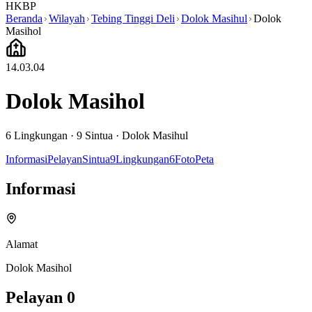
HKBP
Beranda
Wilayah
Tebing Tinggi Deli
Dolok Masihul
Dolok
Masihol
14.03.04
Dolok Masihol
6
Lingkungan ·
9
Sintua
·
Dolok Masihul
Informasi
Pelayan
Sintua
9
Lingkungan
6
Foto
Peta
Informasi
Alamat
Dolok Masihol
Pelayan
0