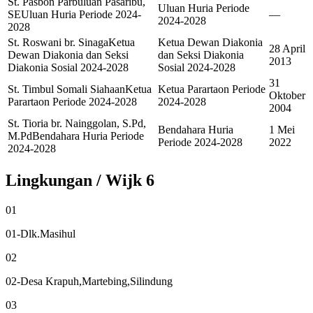
St. Pasbon Parbuluan Pasaribu,
Uluan Huria Periode
SE
Uluan Huria Periode 2024-
—
2024-2028
2028
St. Roswani br. Sinaga
Ketua
Ketua Dewan Diakonia
28 April
Dewan Diakonia dan Seksi
dan Seksi Diakonia
2013
Diakonia Sosial 2024-2028
Sosial 2024-2028
31
St. Timbul Somali Siahaan
Ketua
Ketua Parartaon Periode
Oktober
Parartaon Periode 2024-2028
2024-2028
2004
St. Tioria br. Nainggolan, S.Pd,
Bendahara Huria
1 Mei
M.Pd
Bendahara Huria Periode
Periode 2024-2028
2022
2024-2028
Lingkungan / Wijk
6
01
01-Dlk.Masihul
02
02-Desa Krapuh,Martebing,Silindung
03