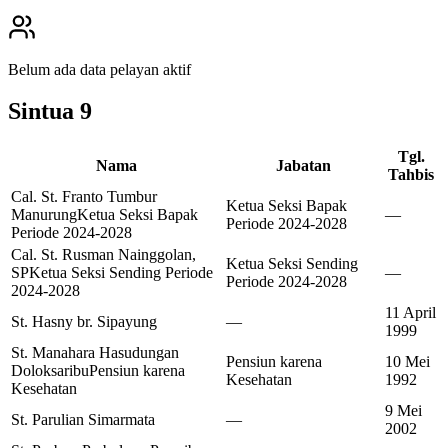
Belum ada data pelayan aktif
Sintua
9
Tgl.
Nama
Jabatan
Tahbis
Cal. St. Franto Tumbur
Ketua Seksi Bapak
Manurung
Ketua Seksi Bapak
—
Periode 2024-2028
Periode 2024-2028
Cal. St. Rusman Nainggolan,
Ketua Seksi Sending
SP
Ketua Seksi Sending Periode
—
Periode 2024-2028
2024-2028
11 April
St. Hasny br. Sipayung
—
1999
St. Manahara Hasudungan
Pensiun karena
10 Mei
Doloksaribu
Pensiun karena
Kesehatan
1992
Kesehatan
9 Mei
St. Parulian Simarmata
—
2002