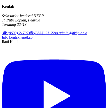
Kontak
Sekretariat Jenderal HKBP
Jl. Putri Lopian, Pearaja
Tarutung 22413
☎ (0633) 21707
☎ (0633) 21122
✉ admin@hkbp.or.id
Info kontak lengkap →
Ikuti Kami