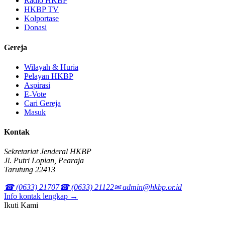
Radio HKBP
HKBP TV
Kolportase
Donasi
Gereja
Wilayah & Huria
Pelayan HKBP
Aspirasi
E-Vote
Cari Gereja
Masuk
Kontak
Sekretariat Jenderal HKBP
Jl. Putri Lopian, Pearaja
Tarutung 22413
☎ (0633) 21707
☎ (0633) 21122
✉ admin@hkbp.or.id
Info kontak lengkap →
Ikuti Kami