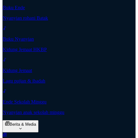
Buku Ende
Nyanyian rohani Batak
Buku Nyanyian
Kidung Jemaat HKBP
Kidung Jemaat
Lagu pujian & ibadah
Ende Sekolah Minggu
Nyanyian anak sekolah minggu
Berita & Media