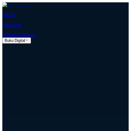
HKBP
hkbp.or.id
Beranda
Almanak
Buku Digital