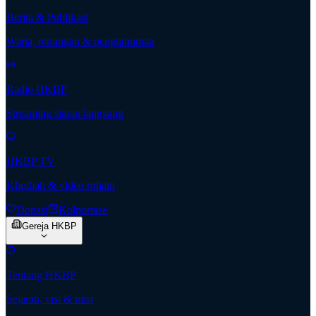
Berita & Publikasi
Warta, renungan & pengumuman
Radio HKBP
Streaming siaran langsung
HKBP TV
Khotbah & video rohani
Donasi
Kolportase
Gereja HKBP
Tentang HKBP
Sejarah, visi & misi