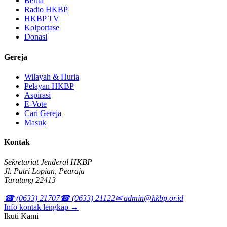
Berita
Radio HKBP
HKBP TV
Kolportase
Donasi
Gereja
Wilayah & Huria
Pelayan HKBP
Aspirasi
E-Vote
Cari Gereja
Masuk
Kontak
Sekretariat Jenderal HKBP
Jl. Putri Lopian, Pearaja
Tarutung 22413
☎ (0633) 21707
☎ (0633) 21122
✉ admin@hkbp.or.id
Info kontak lengkap →
Ikuti Kami