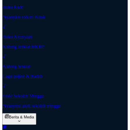
Buku Ende
Nyanyian rohani Batak
Buku Nyanyian
Kidung Jemaat HKBP
Kidung Jemaat
Lagu pujian & ibadah
Ende Sekolah Minggu
Nyanyian anak sekolah minggu
Berita & Media