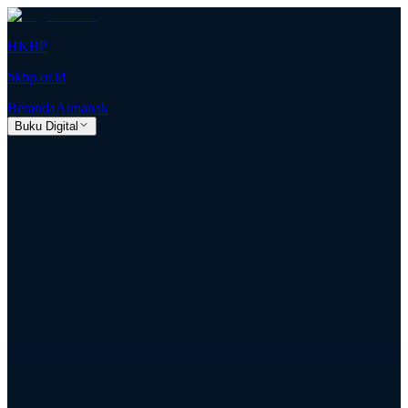
HKBP
hkbp.or.id
Beranda
Almanak
Buku Digital