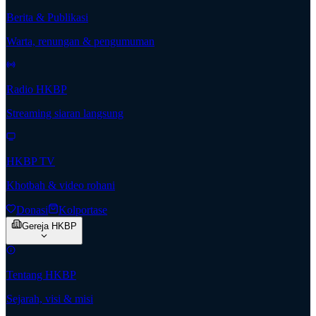
Berita & Publikasi
Warta, renungan & pengumuman
Radio HKBP
Streaming siaran langsung
HKBP TV
Khotbah & video rohani
Donasi
Kolportase
Gereja HKBP
Tentang HKBP
Sejarah, visi & misi