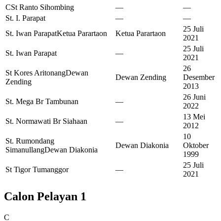
CSt Ranto Sihombing
—
—
St. I. Parapat
—
—
25 Juli
St. Iwan Parapat
Ketua Parartaon
Ketua Parartaon
2021
25 Juli
St. Iwan Parapat
—
2021
26
St Kores Aritonang
Dewan
Dewan Zending
Desember
Zending
2013
26 Juni
St. Mega Br Tambunan
—
2022
13 Mei
St. Normawati Br Siahaan
—
2012
10
St. Rumondang
Dewan Diakonia
Oktober
Simanullang
Dewan Diakonia
1999
25 Juli
St Tigor Tumanggor
—
2021
Calon Pelayan
1
C