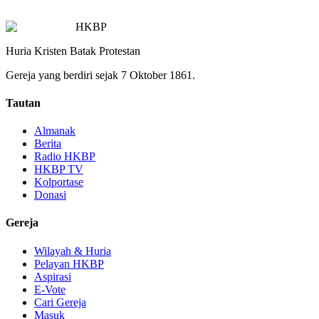
HKBP
Huria Kristen Batak Protestan
Gereja yang berdiri sejak 7 Oktober 1861.
Tautan
Almanak
Berita
Radio HKBP
HKBP TV
Kolportase
Donasi
Gereja
Wilayah & Huria
Pelayan HKBP
Aspirasi
E-Vote
Cari Gereja
Masuk