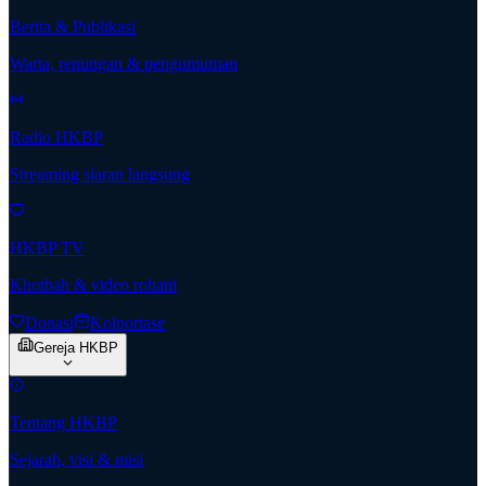
Berita & Publikasi
Warta, renungan & pengumuman
Radio HKBP
Streaming siaran langsung
HKBP TV
Khotbah & video rohani
Donasi
Kolportase
Gereja HKBP
Tentang HKBP
Sejarah, visi & misi