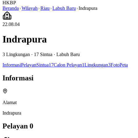
HKBP
Beranda
Wilayah
Riau
Labuh Baru
Indrapura
22.08.04
Indrapura
3
Lingkungan ·
17
Sintua
·
Labuh Baru
Informasi
Pelayan
Sintua
17
Calon Pelayan
1
Lingkungan
3
Foto
Peta
Informasi
Alamat
Indrapura
Pelayan
0