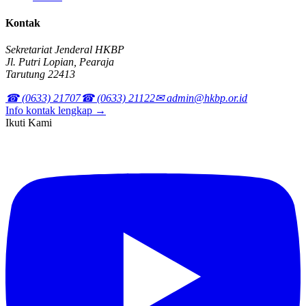
Kontak
Sekretariat Jenderal HKBP
Jl. Putri Lopian, Pearaja
Tarutung 22413
☎ (0633) 21707
☎ (0633) 21122
✉ admin@hkbp.or.id
Info kontak lengkap →
Ikuti Kami