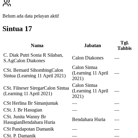
Belum ada data pelayan aktif
Sintua
17
Tgl.
Nama
Jabatan
Tahbis
C. Diak Putri Sonia R Silaban,
Calon Diakones
—
S.Ag
Calon Diakones
Calon Sintua
CSt. Bernard Sihombing
Calon
(Learning 11 April
—
Sintua (Learning 11 April 2021)
2021)
Calon Sintua
CSt. Filneser Siregar
Calon Sintua
(Learning 11 April
—
(Learning 11 April 2021)
2021)
CSt Herlina Br Simanjuntak
—
—
CSt. J. Br Hasugian
—
—
CSt. Junita Wanny Br
Bendahara Huria
—
Hasugian
Bendahara Huria
CSt Pandapotan Damanik
—
—
CSt. P. Damanik
—
—