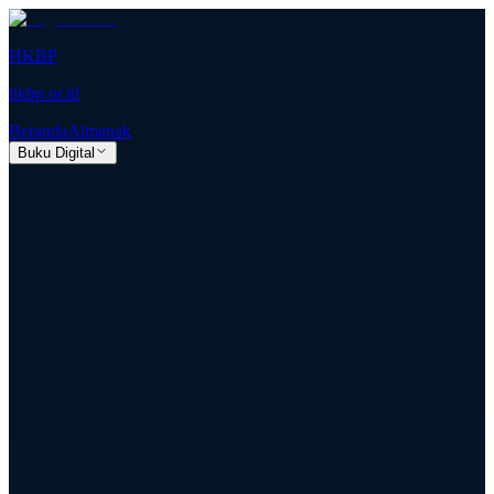
HKBP
hkbp.or.id
Beranda
Almanak
Buku Digital