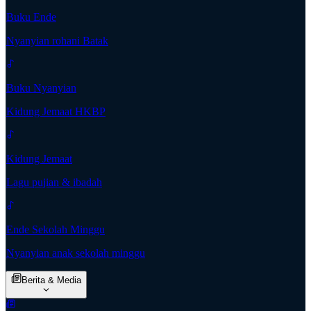
Buku Ende
Nyanyian rohani Batak
Buku Nyanyian
Kidung Jemaat HKBP
Kidung Jemaat
Lagu pujian & ibadah
Ende Sekolah Minggu
Nyanyian anak sekolah minggu
Berita & Media