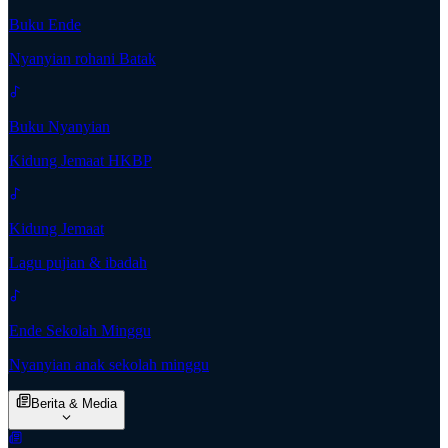
Buku Ende
Nyanyian rohani Batak
Buku Nyanyian
Kidung Jemaat HKBP
Kidung Jemaat
Lagu pujian & ibadah
Ende Sekolah Minggu
Nyanyian anak sekolah minggu
Berita & Media