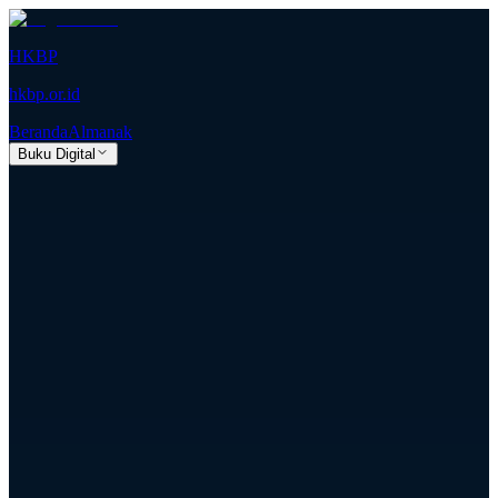
HKBP
hkbp.or.id
Beranda
Almanak
Buku Digital