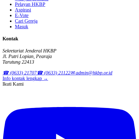
Pelayan HKBP
Aspirasi
E-Vote
Cari Gereja
Masuk
Kontak
Sekretariat Jenderal HKBP
Jl. Putri Lopian, Pearaja
Tarutung 22413
☎ (0633) 21707
☎ (0633) 21122
✉ admin@hkbp.or.id
Info kontak lengkap →
Ikuti Kami