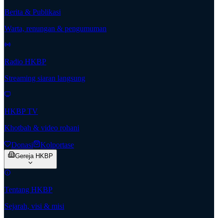
Berita & Publikasi
Warta, renungan & pengumuman
Radio HKBP
Streaming siaran langsung
HKBP TV
Khotbah & video rohani
Donasi
Kolportase
Gereja HKBP
Tentang HKBP
Sejarah, visi & misi