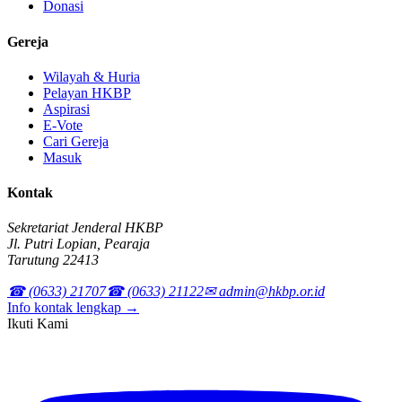
Donasi
Gereja
Wilayah & Huria
Pelayan HKBP
Aspirasi
E-Vote
Cari Gereja
Masuk
Kontak
Sekretariat Jenderal HKBP
Jl. Putri Lopian, Pearaja
Tarutung 22413
☎ (0633) 21707
☎ (0633) 21122
✉ admin@hkbp.or.id
Info kontak lengkap →
Ikuti Kami