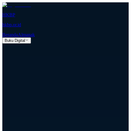
HKBP
hkbp.or.id
Beranda
Almanak
Buku Digital