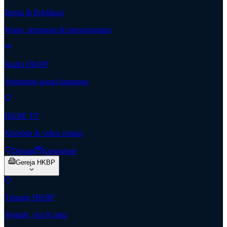
Berita & Publikasi
Warta, renungan & pengumuman
Radio HKBP
Streaming siaran langsung
HKBP TV
Khotbah & video rohani
Donasi
Kolportase
Gereja HKBP
Tentang HKBP
Sejarah, visi & misi