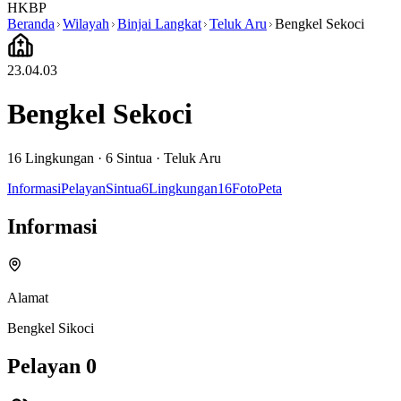
HKBP
Beranda
Wilayah
Binjai Langkat
Teluk Aru
Bengkel Sekoci
23.04.03
Bengkel Sekoci
16
Lingkungan ·
6
Sintua
·
Teluk Aru
Informasi
Pelayan
Sintua
6
Lingkungan
16
Foto
Peta
Informasi
Alamat
Bengkel Sikoci
Pelayan
0