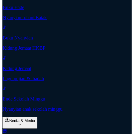
Buku Ende
Nyanyian rohani Batak
Buku Nyanyian
Kidung Jemaat HKBP
Kidung Jemaat
Lagu pujian & ibadah
Ende Sekolah Minggu
Nyanyian anak sekolah minggu
Berita & Media