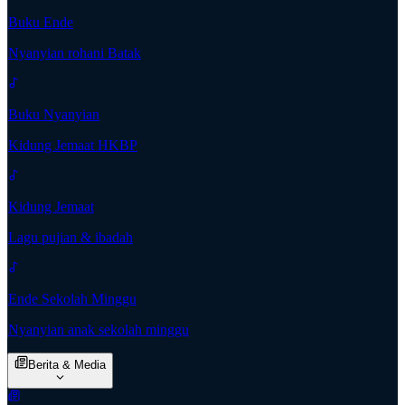
Buku Ende
Nyanyian rohani Batak
Buku Nyanyian
Kidung Jemaat HKBP
Kidung Jemaat
Lagu pujian & ibadah
Ende Sekolah Minggu
Nyanyian anak sekolah minggu
Berita & Media