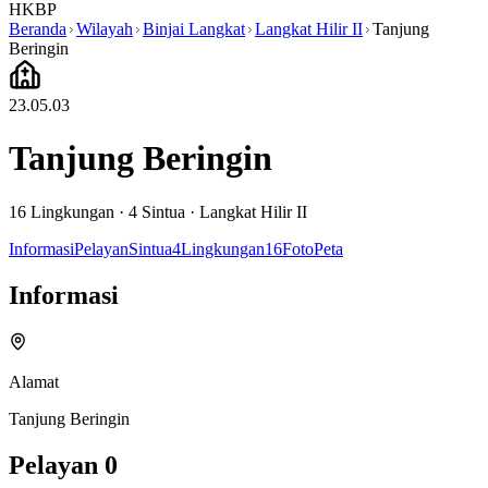
HKBP
Beranda
Wilayah
Binjai Langkat
Langkat Hilir II
Tanjung
Beringin
23.05.03
Tanjung Beringin
16
Lingkungan ·
4
Sintua
·
Langkat Hilir II
Informasi
Pelayan
Sintua
4
Lingkungan
16
Foto
Peta
Informasi
Alamat
Tanjung Beringin
Pelayan
0