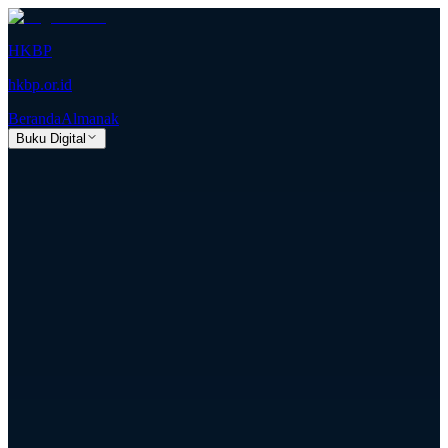
HKBP
hkbp.or.id
Beranda
Almanak
Buku Digital