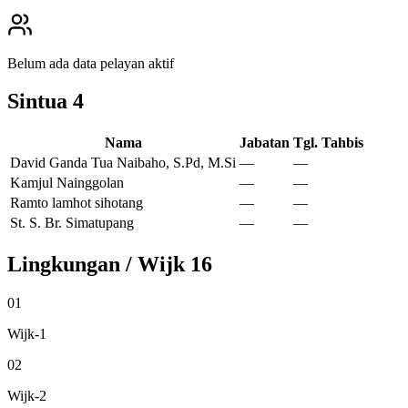
Belum ada data pelayan aktif
Sintua
4
Nama
Jabatan
Tgl. Tahbis
David Ganda Tua Naibaho, S.Pd, M.Si
—
—
Kamjul Nainggolan
—
—
Ramto lamhot sihotang
—
—
St. S. Br. Simatupang
—
—
Lingkungan / Wijk
16
01
Wijk-1
02
Wijk-2