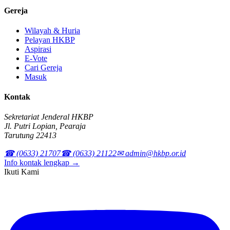
Gereja
Wilayah & Huria
Pelayan HKBP
Aspirasi
E-Vote
Cari Gereja
Masuk
Kontak
Sekretariat Jenderal HKBP
Jl. Putri Lopian, Pearaja
Tarutung 22413
☎ (0633) 21707
☎ (0633) 21122
✉ admin@hkbp.or.id
Info kontak lengkap →
Ikuti Kami