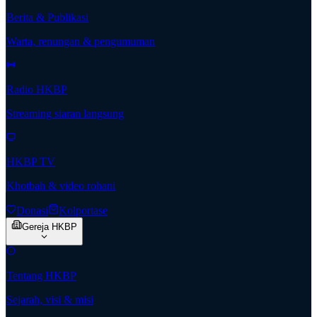
Berita & Publikasi
Warta, renungan & pengumuman
Radio HKBP
Streaming siaran langsung
HKBP TV
Khotbah & video rohani
Donasi
Kolportase
Gereja HKBP
Tentang HKBP
Sejarah, visi & misi