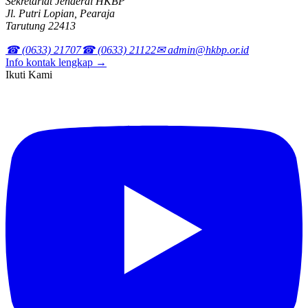
Sekretariat Jenderal HKBP
Jl. Putri Lopian, Pearaja
Tarutung 22413
☎ (0633) 21707
☎ (0633) 21122
✉ admin@hkbp.or.id
Info kontak lengkap →
Ikuti Kami