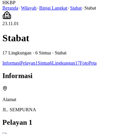
HKBP
Beranda
Wilayah
Binjai Langkat
Stabat
Stabat
23.11.01
Stabat
17
Lingkungan ·
6
Sintua
·
Stabat
Informasi
Pelayan
1
Sintua
6
Lingkungan
17
Foto
Peta
Informasi
Alamat
JL. SEMPURNA
Pelayan
1