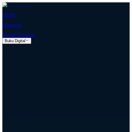
HKBP
hkbp.or.id
Beranda
Almanak
Buku Digital