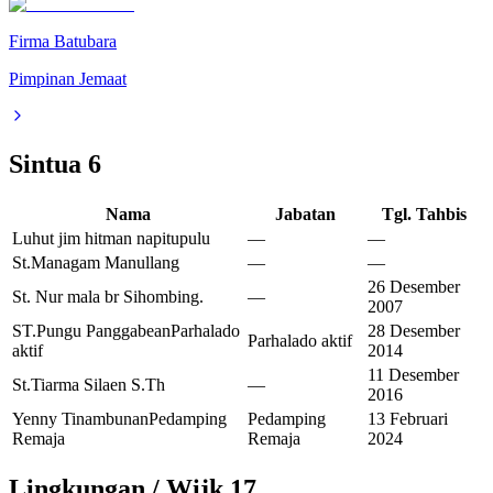
Firma Batubara
Pimpinan Jemaat
Sintua
6
Nama
Jabatan
Tgl. Tahbis
Luhut jim hitman napitupulu
—
—
St.Managam Manullang
—
—
26 Desember
St. Nur mala br Sihombing.
—
2007
ST.Pungu Panggabean
Parhalado
28 Desember
Parhalado aktif
aktif
2014
11 Desember
St.Tiarma Silaen S.Th
—
2016
Yenny Tinambunan
Pedamping
Pedamping
13 Februari
Remaja
Remaja
2024
Lingkungan / Wijk
17