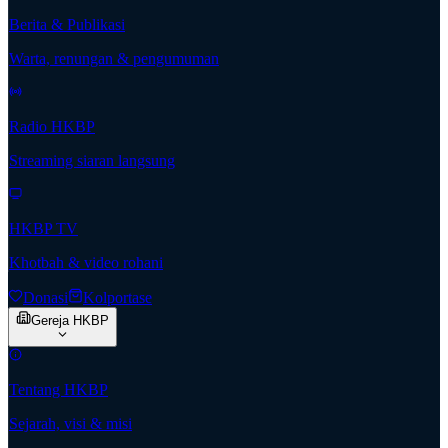
Berita & Publikasi
Warta, renungan & pengumuman
Radio HKBP
Streaming siaran langsung
HKBP TV
Khotbah & video rohani
Donasi
Kolportase
Gereja HKBP
Tentang HKBP
Sejarah, visi & misi