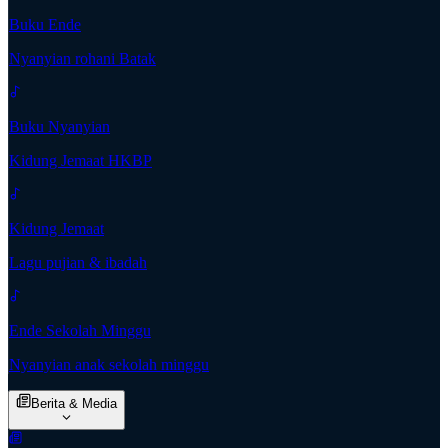
Buku Ende
Nyanyian rohani Batak
Buku Nyanyian
Kidung Jemaat HKBP
Kidung Jemaat
Lagu pujian & ibadah
Ende Sekolah Minggu
Nyanyian anak sekolah minggu
Berita & Media