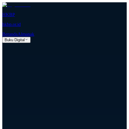
HKBP
hkbp.or.id
Beranda
Almanak
Buku Digital