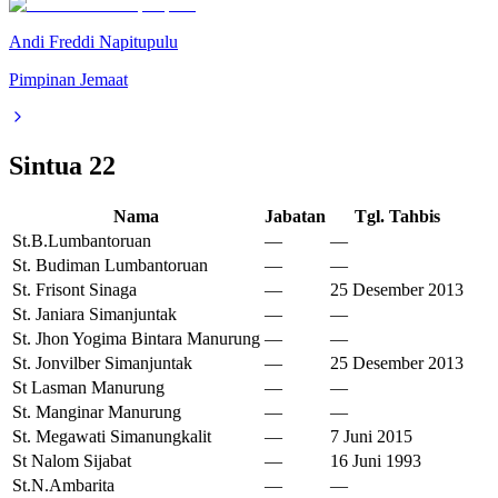
Andi Freddi Napitupulu
Pimpinan Jemaat
Sintua
22
Nama
Jabatan
Tgl. Tahbis
St.B.Lumbantoruan
—
—
St. Budiman Lumbantoruan
—
—
St. Frisont Sinaga
—
25 Desember 2013
St. Janiara Simanjuntak
—
—
St. Jhon Yogima Bintara Manurung
—
—
St. Jonvilber Simanjuntak
—
25 Desember 2013
St Lasman Manurung
—
—
St. Manginar Manurung
—
—
St. Megawati Simanungkalit
—
7 Juni 2015
St Nalom Sijabat
—
16 Juni 1993
St.N.Ambarita
—
—