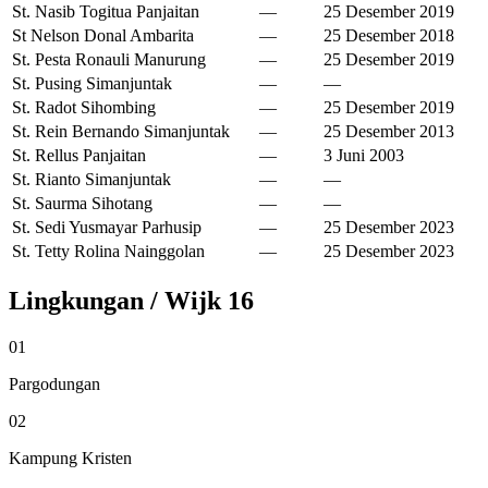
St. Nasib Togitua Panjaitan
—
25 Desember 2019
St Nelson Donal Ambarita
—
25 Desember 2018
St. Pesta Ronauli Manurung
—
25 Desember 2019
St. Pusing Simanjuntak
—
—
St. Radot Sihombing
—
25 Desember 2019
St. Rein Bernando Simanjuntak
—
25 Desember 2013
St. Rellus Panjaitan
—
3 Juni 2003
St. Rianto Simanjuntak
—
—
St. Saurma Sihotang
—
—
St. Sedi Yusmayar Parhusip
—
25 Desember 2023
St. Tetty Rolina Nainggolan
—
25 Desember 2023
Lingkungan / Wijk
16
01
Pargodungan
02
Kampung Kristen