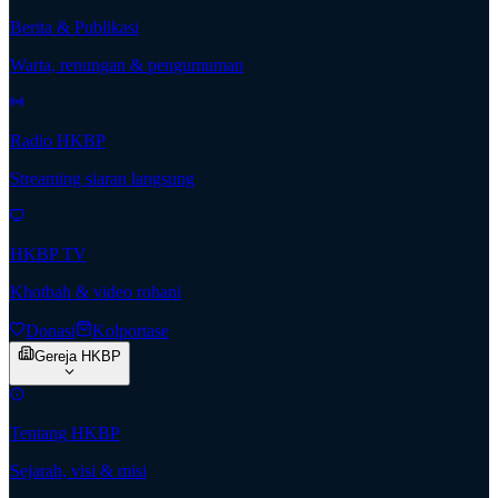
Berita & Publikasi
Warta, renungan & pengumuman
Radio HKBP
Streaming siaran langsung
HKBP TV
Khotbah & video rohani
Donasi
Kolportase
Gereja HKBP
Tentang HKBP
Sejarah, visi & misi