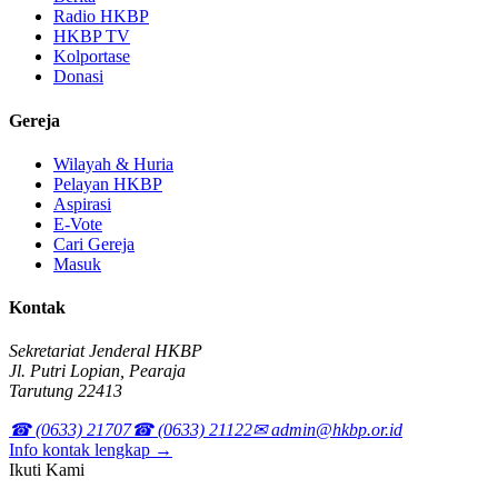
Radio HKBP
HKBP TV
Kolportase
Donasi
Gereja
Wilayah & Huria
Pelayan HKBP
Aspirasi
E-Vote
Cari Gereja
Masuk
Kontak
Sekretariat Jenderal HKBP
Jl. Putri Lopian, Pearaja
Tarutung 22413
☎ (0633) 21707
☎ (0633) 21122
✉ admin@hkbp.or.id
Info kontak lengkap →
Ikuti Kami