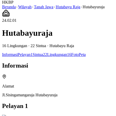
HKBP
Beranda
Wilayah
Tanah Jawa
Hutabayu Raja
Hutabayuraja
24.02.01
Hutabayuraja
16
Lingkungan ·
22
Sintua
·
Hutabayu Raja
Informasi
Pelayan
1
Sintua
22
Lingkungan
16
Foto
Peta
Informasi
Alamat
Jl.Sisingamangaraja Hutabayuraja
Pelayan
1