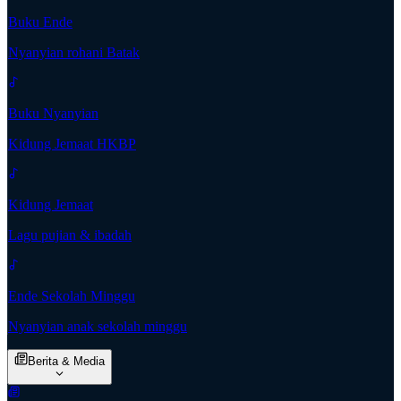
Buku Ende
Nyanyian rohani Batak
Buku Nyanyian
Kidung Jemaat HKBP
Kidung Jemaat
Lagu pujian & ibadah
Ende Sekolah Minggu
Nyanyian anak sekolah minggu
Berita & Media