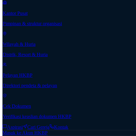
Kantor Pusat
Pimpinan & struktur organisasi
Wilayah & Huria
Distrik, Resort & Huria
Pelayan HKBP
Direktori pendeta & pelayan
Cek Dokumen
Verifikasi keaslian dokumen HKBP
Aspirasi
Cari Gereja
Kontak
Masuk ke Akun HKBP