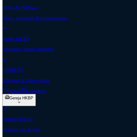
Berita & Publikasi
Warta, renungan & pengumuman
Radio HKBP
Streaming siaran langsung
HKBP TV
Khotbah & video rohani
Donasi
Kolportase
Gereja HKBP
Tentang HKBP
Sejarah, visi & misi