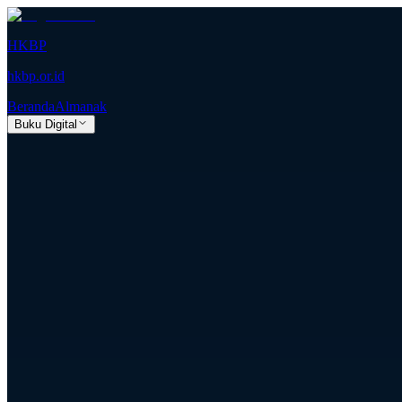
HKBP
hkbp.or.id
Beranda
Almanak
Buku Digital