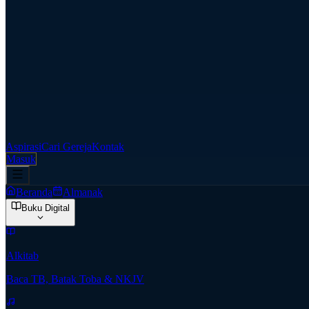
Aspirasi
Cari Gereja
Kontak
Masuk
Beranda
Almanak
Buku Digital
Alkitab
Baca TB, Batak Toba & NKJV