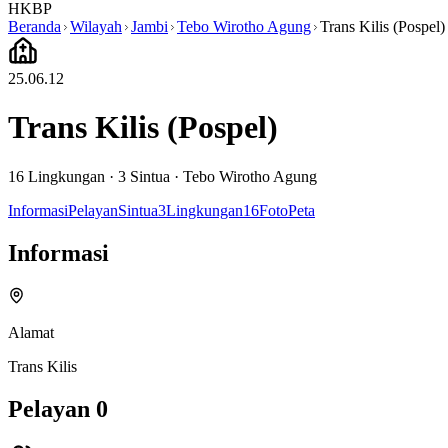
HKBP
Beranda
Wilayah
Jambi
Tebo Wirotho Agung
Trans Kilis (Pospel)
25.06.12
Trans Kilis (Pospel)
16
Lingkungan ·
3
Sintua
·
Tebo Wirotho Agung
Informasi
Pelayan
Sintua
3
Lingkungan
16
Foto
Peta
Informasi
Alamat
Trans Kilis
Pelayan
0