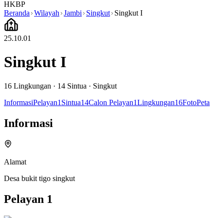
HKBP
Beranda
Wilayah
Jambi
Singkut
Singkut I
25.10.01
Singkut I
16
Lingkungan ·
14
Sintua
·
Singkut
Informasi
Pelayan
1
Sintua
14
Calon Pelayan
1
Lingkungan
16
Foto
Peta
Informasi
Alamat
Desa bukit tigo singkut
Pelayan
1