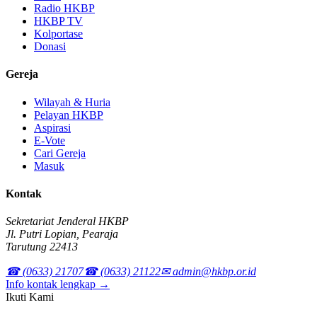
Radio HKBP
HKBP TV
Kolportase
Donasi
Gereja
Wilayah & Huria
Pelayan HKBP
Aspirasi
E-Vote
Cari Gereja
Masuk
Kontak
Sekretariat Jenderal HKBP
Jl. Putri Lopian, Pearaja
Tarutung 22413
☎ (0633) 21707
☎ (0633) 21122
✉ admin@hkbp.or.id
Info kontak lengkap →
Ikuti Kami