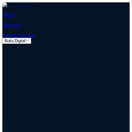
HKBP
hkbp.or.id
Beranda
Almanak
Buku Digital