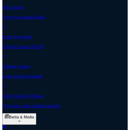
Buku Ende
Nyanyian rohani Batak
Buku Nyanyian
Kidung Jemaat HKBP
Kidung Jemaat
Lagu pujian & ibadah
Ende Sekolah Minggu
Nyanyian anak sekolah minggu
Berita & Media