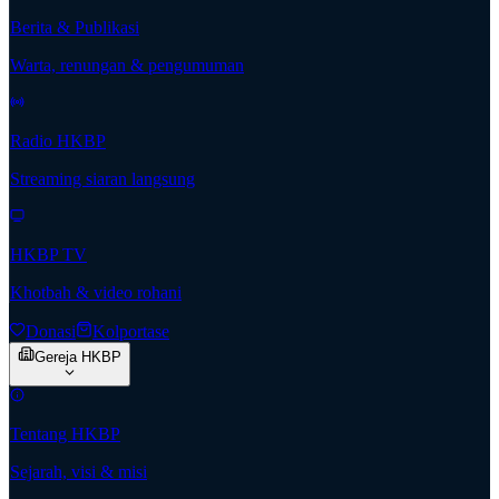
Berita & Publikasi
Warta, renungan & pengumuman
Radio HKBP
Streaming siaran langsung
HKBP TV
Khotbah & video rohani
Donasi
Kolportase
Gereja HKBP
Tentang HKBP
Sejarah, visi & misi