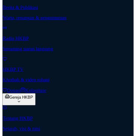
Berita & Publikasi
Warta, renungan & pengumuman
Radio HKBP
Streaming siaran langsung
HKBP TV
Khotbah & video rohani
Donasi
Kolportase
Gereja HKBP
Tentang HKBP
Sejarah, visi & misi