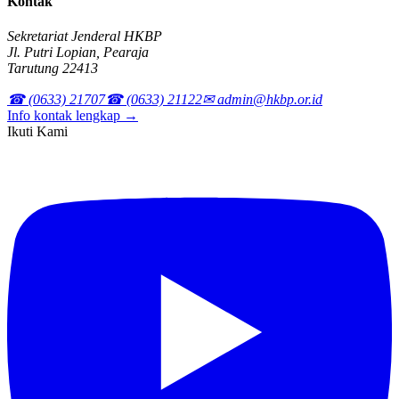
Kontak
Sekretariat Jenderal HKBP
Jl. Putri Lopian, Pearaja
Tarutung 22413
☎ (0633) 21707
☎ (0633) 21122
✉ admin@hkbp.or.id
Info kontak lengkap →
Ikuti Kami