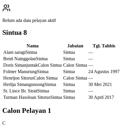
Belum ada data pelayan aktif
Sintua
8
Nama
Jabatan
Tgl. Tahbis
Alam saragi
Sintua
Sintua
—
Benti Nainggolan
Sintua
Sintua
—
Doris Simanjuntak
Calon Sintua
Calon Sintua
—
Folmer Manurung
Sintua
Sintua
24 Agustus 1997
Henrijon Sitorus
Calon Sintua
Calon Sintua
—
Herlija Simangunsong
Sintua
Sintua
30 Mei 2021
St. Lince Br. Sirait
Sintua
Sintua
—
Turman Hasoloan Sitorus
Sintua
Sintua
30 April 2017
Calon Pelayan
1
C