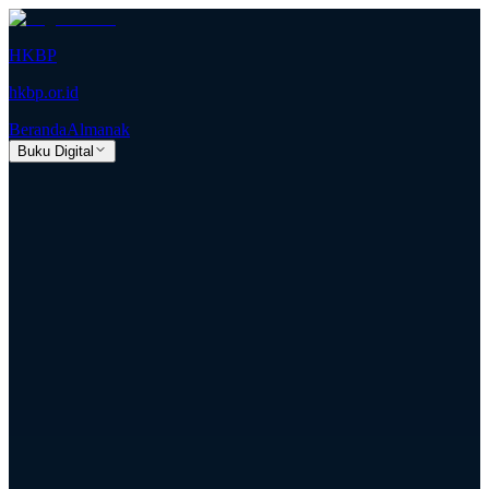
HKBP
hkbp.or.id
Beranda
Almanak
Buku Digital