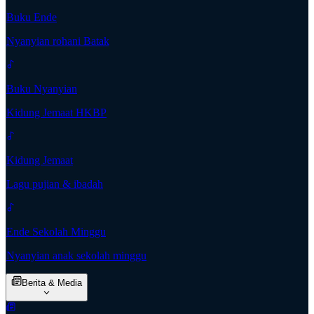
Buku Ende
Nyanyian rohani Batak
Buku Nyanyian
Kidung Jemaat HKBP
Kidung Jemaat
Lagu pujian & ibadah
Ende Sekolah Minggu
Nyanyian anak sekolah minggu
Berita & Media