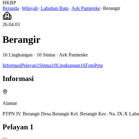
HKBP
Beranda
Wilayah
Labuhan Batu
Aek Pamienke
Berangir
26.04.03
Berangir
16
Lingkungan ·
10
Sintua
·
Aek Pamienke
Informasi
Pelayan
1
Sintua
10
Lingkungan
16
Foto
Peta
Informasi
Alamat
PTPN IV Berangir Desa Berangir Kel. Berangir Kec. Na. IX-X Lab
Pelayan
1