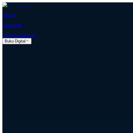
HKBP
hkbp.or.id
Beranda
Almanak
Buku Digital