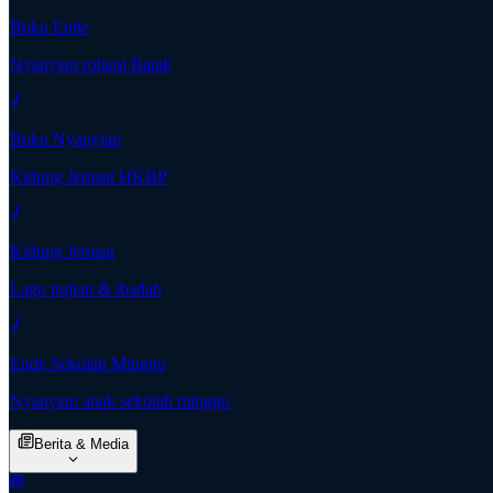
Buku Ende
Nyanyian rohani Batak
Buku Nyanyian
Kidung Jemaat HKBP
Kidung Jemaat
Lagu pujian & ibadah
Ende Sekolah Minggu
Nyanyian anak sekolah minggu
Berita & Media