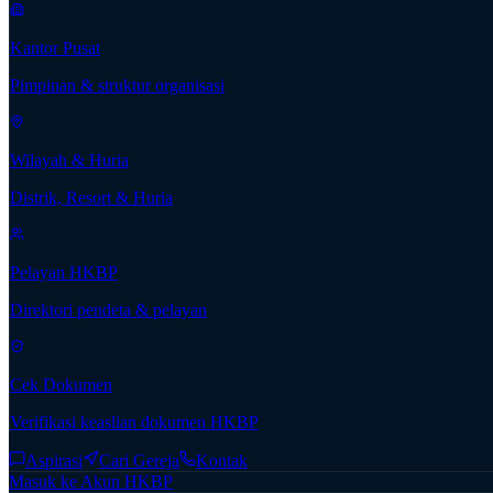
Kantor Pusat
Pimpinan & struktur organisasi
Wilayah & Huria
Distrik, Resort & Huria
Pelayan HKBP
Direktori pendeta & pelayan
Cek Dokumen
Verifikasi keaslian dokumen HKBP
Aspirasi
Cari Gereja
Kontak
Masuk ke Akun HKBP