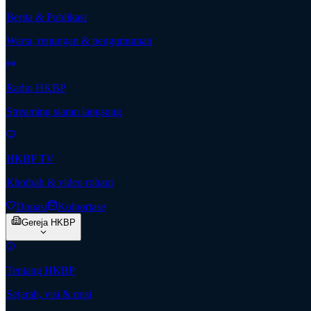
Berita & Publikasi
Warta, renungan & pengumuman
Radio HKBP
Streaming siaran langsung
HKBP TV
Khotbah & video rohani
Donasi
Kolportase
Gereja HKBP
Tentang HKBP
Sejarah, visi & misi