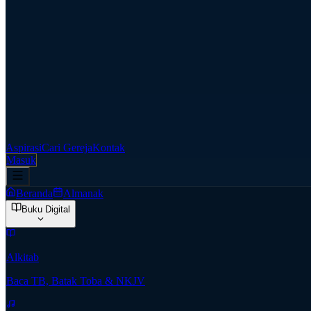
Aspirasi
Cari Gereja
Kontak
Masuk
Beranda
Almanak
Buku Digital
Alkitab
Baca TB, Batak Toba & NKJV