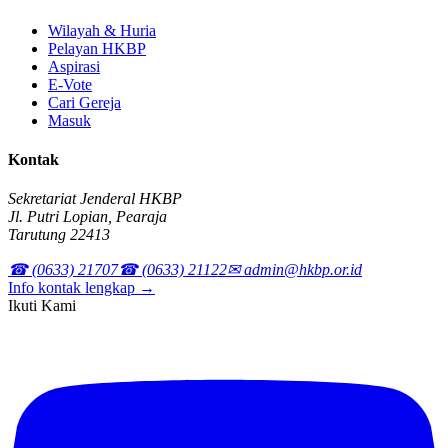
Wilayah & Huria
Pelayan HKBP
Aspirasi
E-Vote
Cari Gereja
Masuk
Kontak
Sekretariat Jenderal HKBP
Jl. Putri Lopian, Pearaja
Tarutung 22413
☎ (0633) 21707
☎ (0633) 21122
✉ admin@hkbp.or.id
Info kontak lengkap →
Ikuti Kami