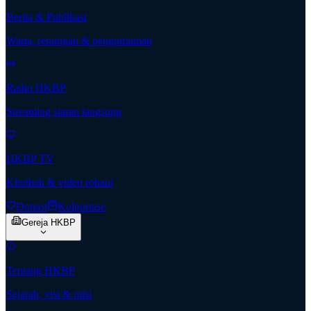
Berita & Publikasi
Warta, renungan & pengumuman
Radio HKBP
Streaming siaran langsung
HKBP TV
Khotbah & video rohani
Donasi
Kolportase
Gereja HKBP
Tentang HKBP
Sejarah, visi & misi