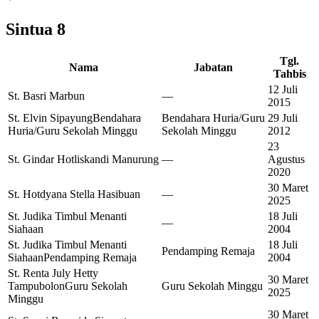
Sintua
8
Tgl.
Nama
Jabatan
Tahbis
12 Juli
St. Basri Marbun
—
2015
St. Elvin Sipayung
Bendahara
Bendahara Huria/Guru
29 Juli
Huria/Guru Sekolah Minggu
Sekolah Minggu
2012
23
St. Gindar Hotliskandi Manurung
—
Agustus
2020
30 Maret
St. Hotdyana Stella Hasibuan
—
2025
St. Judika Timbul Menanti
18 Juli
—
Siahaan
2004
St. Judika Timbul Menanti
18 Juli
Pendamping Remaja
Siahaan
Pendamping Remaja
2004
St. Renta July Hetty
30 Maret
Tampubolon
Guru Sekolah
Guru Sekolah Minggu
2025
Minggu
30 Maret