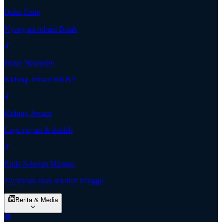
Buku Ende
Nyanyian rohani Batak
Buku Nyanyian
Kidung Jemaat HKBP
Kidung Jemaat
Lagu pujian & ibadah
Ende Sekolah Minggu
Nyanyian anak sekolah minggu
Berita & Media