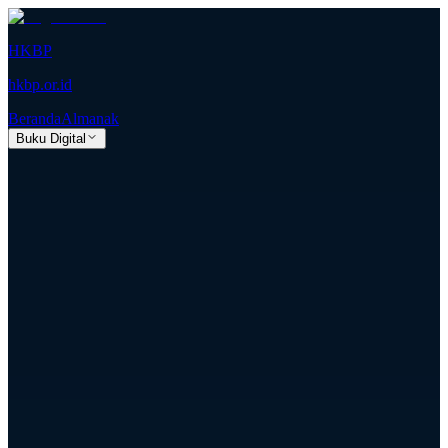
HKBP
hkbp.or.id
Beranda
Almanak
Buku Digital