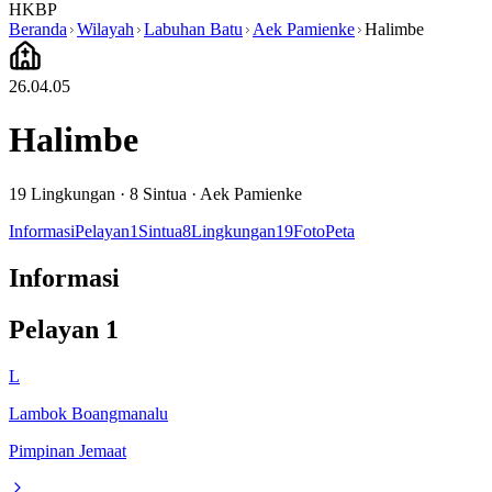
HKBP
Beranda
Wilayah
Labuhan Batu
Aek Pamienke
Halimbe
26.04.05
Halimbe
19
Lingkungan ·
8
Sintua
·
Aek Pamienke
Informasi
Pelayan
1
Sintua
8
Lingkungan
19
Foto
Peta
Informasi
Pelayan
1
L
Lambok Boangmanalu
Pimpinan Jemaat