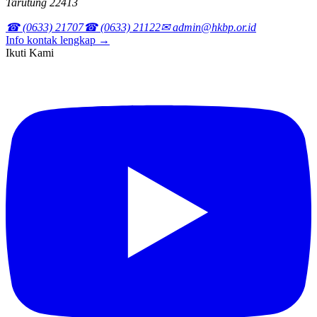
Tarutung 22413
☎ (0633) 21707
☎ (0633) 21122
✉ admin@hkbp.or.id
Info kontak lengkap →
Ikuti Kami