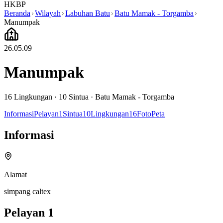
HKBP
Beranda
Wilayah
Labuhan Batu
Batu Mamak - Torgamba
Manumpak
26.05.09
Manumpak
16
Lingkungan ·
10
Sintua
·
Batu Mamak - Torgamba
Informasi
Pelayan
1
Sintua
10
Lingkungan
16
Foto
Peta
Informasi
Alamat
simpang caltex
Pelayan
1