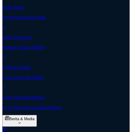
Buku Ende
Nyanyian rohani Batak
Buku Nyanyian
Kidung Jemaat HKBP
Kidung Jemaat
Lagu pujian & ibadah
Ende Sekolah Minggu
Nyanyian anak sekolah minggu
Berita & Media