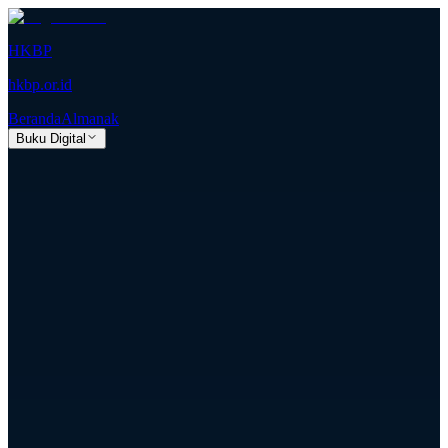
HKBP
hkbp.or.id
Beranda
Almanak
Buku Digital