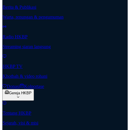
Berita & Publikasi
Warta, renungan & pengumuman
Radio HKBP
Streaming siaran langsung
HKBP TV
Khotbah & video rohani
Donasi
Kolportase
Gereja HKBP
Tentang HKBP
Sejarah, visi & misi