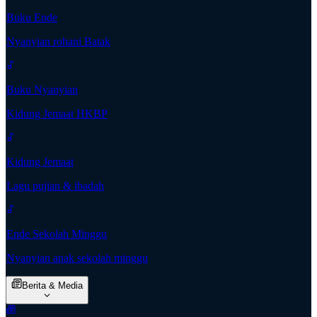
Buku Ende
Nyanyian rohani Batak
Buku Nyanyian
Kidung Jemaat HKBP
Kidung Jemaat
Lagu pujian & ibadah
Ende Sekolah Minggu
Nyanyian anak sekolah minggu
Berita & Media