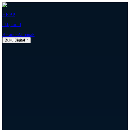
HKBP
hkbp.or.id
Beranda
Almanak
Buku Digital