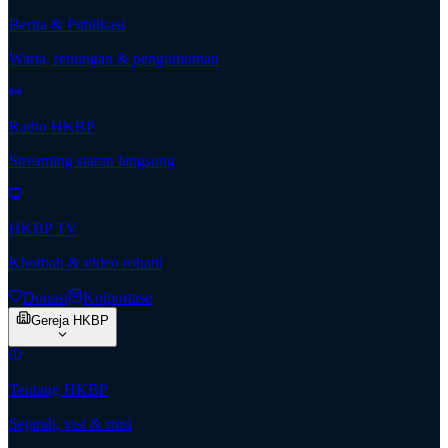
Berita & Publikasi
Warta, renungan & pengumuman
Radio HKBP
Streaming siaran langsung
HKBP TV
Khotbah & video rohani
Donasi
Kolportase
Gereja HKBP
Tentang HKBP
Sejarah, visi & misi