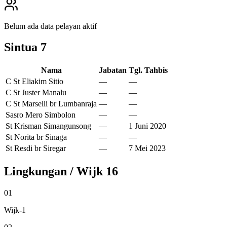
Belum ada data pelayan aktif
Sintua
7
Nama
Jabatan
Tgl. Tahbis
C St Eliakim Sitio
—
—
C St Juster Manalu
—
—
C St Marselli br Lumbanraja
—
—
Sasro Mero Simbolon
—
—
St Krisman Simangunsong
—
1 Juni 2020
St Norita br Sinaga
—
—
St Resdi br Siregar
—
7 Mei 2023
Lingkungan / Wijk
16
01
Wijk-1