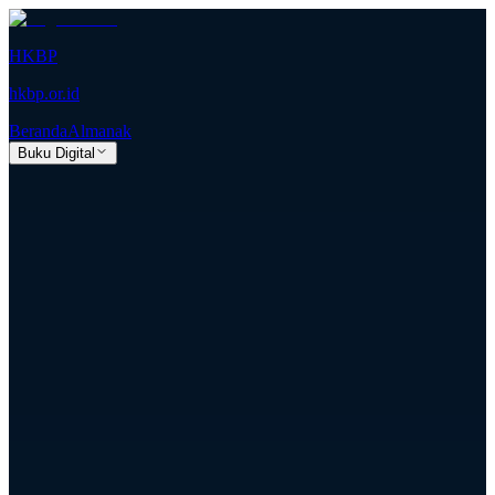
HKBP
hkbp.or.id
Beranda
Almanak
Buku Digital