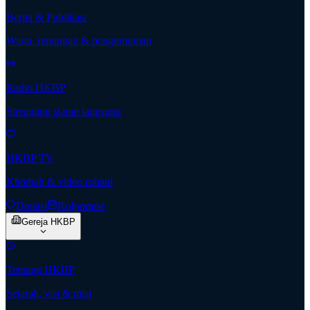
Berita & Publikasi
Warta, renungan & pengumuman
Radio HKBP
Streaming siaran langsung
HKBP TV
Khotbah & video rohani
Donasi
Kolportase
Gereja HKBP
Tentang HKBP
Sejarah, visi & misi