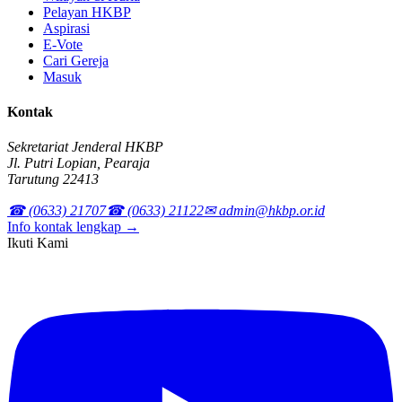
Pelayan HKBP
Aspirasi
E-Vote
Cari Gereja
Masuk
Kontak
Sekretariat Jenderal HKBP
Jl. Putri Lopian, Pearaja
Tarutung 22413
☎ (0633) 21707
☎ (0633) 21122
✉ admin@hkbp.or.id
Info kontak lengkap →
Ikuti Kami