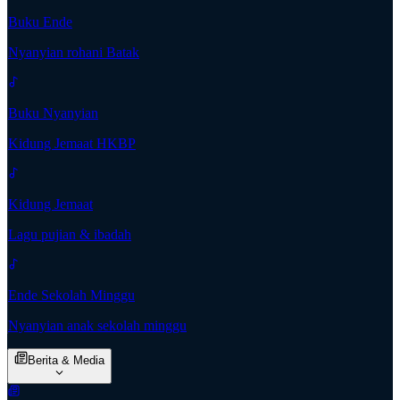
Buku Ende
Nyanyian rohani Batak
Buku Nyanyian
Kidung Jemaat HKBP
Kidung Jemaat
Lagu pujian & ibadah
Ende Sekolah Minggu
Nyanyian anak sekolah minggu
Berita & Media