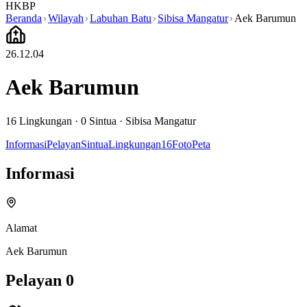
HKBP
Beranda
Wilayah
Labuhan Batu
Sibisa Mangatur
Aek Barumun
26.12.04
Aek Barumun
16
Lingkungan ·
0
Sintua
·
Sibisa Mangatur
Informasi
Pelayan
Sintua
Lingkungan
16
Foto
Peta
Informasi
Alamat
Aek Barumun
Pelayan
0