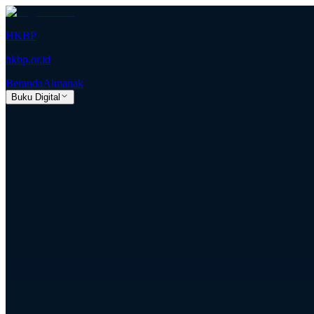
HKBP
hkbp.or.id
Beranda
Almanak
Buku Digital