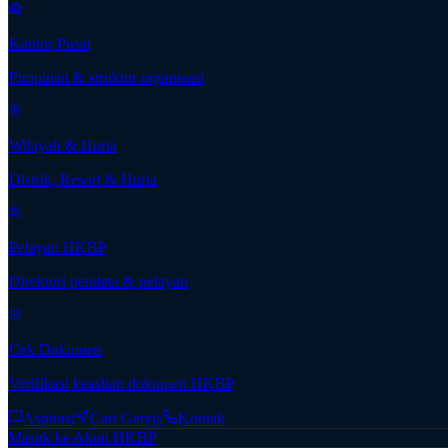
Kantor Pusat
Pimpinan & struktur organisasi
Wilayah & Huria
Distrik, Resort & Huria
Pelayan HKBP
Direktori pendeta & pelayan
Cek Dokumen
Verifikasi keaslian dokumen HKBP
Aspirasi
Cari Gereja
Kontak
Masuk ke Akun HKBP