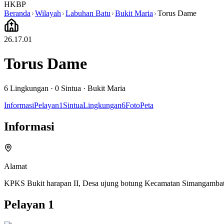
HKBP
Beranda
Wilayah
Labuhan Batu
Bukit Maria
Torus Dame
26.17.01
Torus Dame
6
Lingkungan ·
0
Sintua
·
Bukit Maria
Informasi
Pelayan
1
Sintua
Lingkungan
6
Foto
Peta
Informasi
Alamat
KPKS Bukit harapan II, Desa ujung botung Kecamatan Simangambat,
Pelayan
1