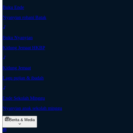
Buku Ende
Nyanyian rohani Batak
Buku Nyanyian
Kidung Jemaat HKBP
Kidung Jemaat
Lagu pujian & ibadah
Ende Sekolah Minggu
Nyanyian anak sekolah minggu
Berita & Media