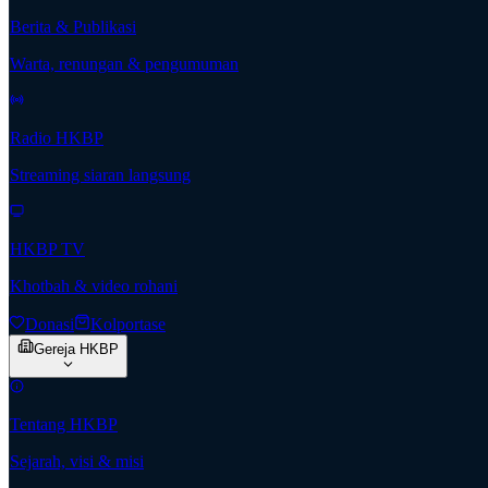
Berita & Publikasi
Warta, renungan & pengumuman
Radio HKBP
Streaming siaran langsung
HKBP TV
Khotbah & video rohani
Donasi
Kolportase
Gereja HKBP
Tentang HKBP
Sejarah, visi & misi