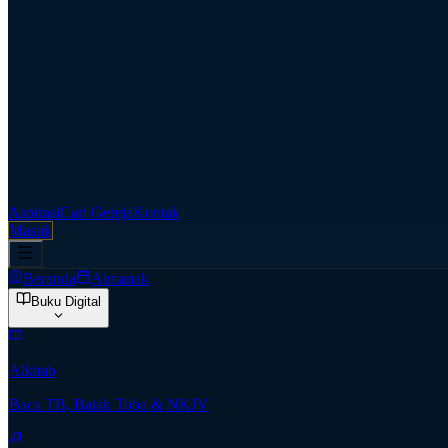
Aspirasi
Cari Gereja
Kontak
Masuk
Beranda
Almanak
Buku Digital
Alkitab
Baca TB, Batak Toba & NKJV