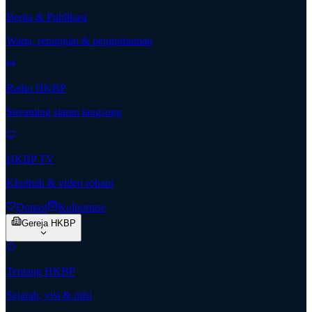
Berita & Publikasi
Warta, renungan & pengumuman
Radio HKBP
Streaming siaran langsung
HKBP TV
Khotbah & video rohani
Donasi
Kolportase
Gereja HKBP
Tentang HKBP
Sejarah, visi & misi