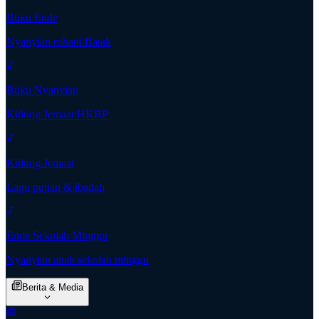
Buku Ende
Nyanyian rohani Batak
Buku Nyanyian
Kidung Jemaat HKBP
Kidung Jemaat
Lagu pujian & ibadah
Ende Sekolah Minggu
Nyanyian anak sekolah minggu
Berita & Media