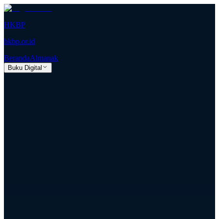
HKBP
hkbp.or.id
Beranda
Almanak
Buku Digital