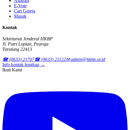
Aspirasi
E-Vote
Cari Gereja
Masuk
Kontak
Sekretariat Jenderal HKBP
Jl. Putri Lopian, Pearaja
Tarutung 22413
☎ (0633) 21707
☎ (0633) 21122
✉ admin@hkbp.or.id
Info kontak lengkap →
Ikuti Kami