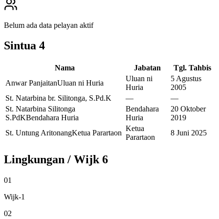
Belum ada data pelayan aktif
Sintua
4
Nama
Jabatan
Tgl. Tahbis
Uluan ni
5 Agustus
Anwar Panjaitan
Uluan ni Huria
Huria
2005
St. Natarbina br. Silitonga, S.Pd.K
—
—
St. Natarbina Silitonga
Bendahara
20 Oktober
S.PdK
Bendahara Huria
Huria
2019
Ketua
St. Untung Aritonang
Ketua Parartaon
8 Juni 2025
Parartaon
Lingkungan / Wijk
6
01
Wijk-1
02