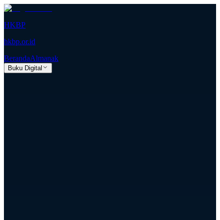
HKBP
hkbp.or.id
Beranda
Almanak
Buku Digital