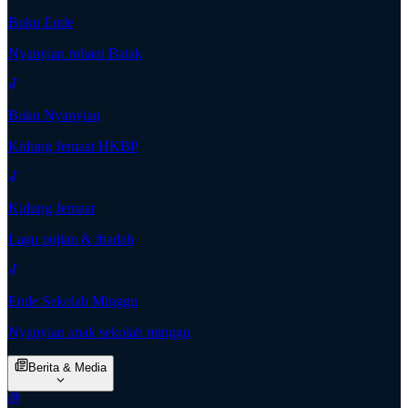
Buku Ende
Nyanyian rohani Batak
Buku Nyanyian
Kidung Jemaat HKBP
Kidung Jemaat
Lagu pujian & ibadah
Ende Sekolah Minggu
Nyanyian anak sekolah minggu
Berita & Media