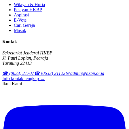
Wilayah & Huria
Pelayan HKBP
Aspirasi
E-Vote
Cari Gereja
Masuk
Kontak
Sekretariat Jenderal HKBP
Jl. Putri Lopian, Pearaja
Tarutung 22413
☎ (0633) 21707
☎ (0633) 21122
✉ admin@hkbp.or.id
Info kontak lengkap →
Ikuti Kami