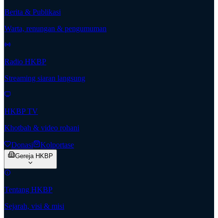
Berita & Publikasi
Warta, renungan & pengumuman
Radio HKBP
Streaming siaran langsung
HKBP TV
Khotbah & video rohani
Donasi
Kolportase
Gereja HKBP
Tentang HKBP
Sejarah, visi & misi