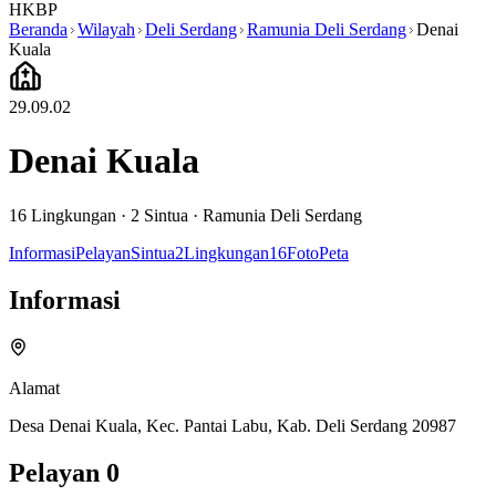
HKBP
Beranda
Wilayah
Deli Serdang
Ramunia Deli Serdang
Denai
Kuala
29.09.02
Denai Kuala
16
Lingkungan ·
2
Sintua
·
Ramunia Deli Serdang
Informasi
Pelayan
Sintua
2
Lingkungan
16
Foto
Peta
Informasi
Alamat
Desa Denai Kuala, Kec. Pantai Labu, Kab. Deli Serdang 20987
Pelayan
0